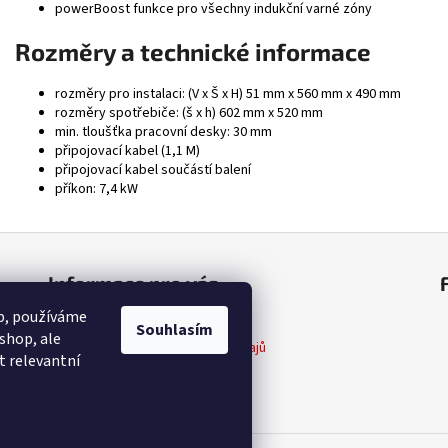
powerBoost funkce pro všechny indukční varné zóny
Rozměry a technické informace
rozměry pro instalaci: (V x Š x H) 51 mm x 560 mm x 490 mm
rozměry spotřebiče: (š x h) 602 mm x 520 mm
min. tloušťka pracovní desky: 30 mm
připojovací kabel (1,1 M)
připojovací kabel součástí balení
příkon: 7,4 kW
Informace pro vás
op, používáme
Obchodní podmínky
Souhlasím
shop, ale
Podmínky ochrany osobních údajů
t relevantní