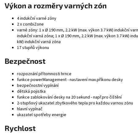
Výkon a rozměry varných zón
4 indukční varné zóny
2 x combiZone
varné zóny: 1 x Ø 190 mm, 2.2 kW (max. výkon 3.7 kW) indukční var
indukční varná zóna; 1 x Ø 190 mm, 2.2 kW (max. výkon 3.7 kW) ind
kW) indukční varná zóna
17 stupňů výkonu
Bezpečnost
rozpoznání přítomnosti hrnce
funkce powerManagement - nastavení max.příkonu desky
bezpečnostní vypínání
dětská pojistka
funkce zablokování desky na 20 sekund - např.pro čištění
2-stupňový ukazatel zbytkového tepla pro každou varnou zónu
hlavní vypínač
ukazatel spotřeby energie
Rychlost