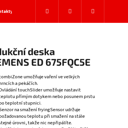
Hledat
Přihlášení
Nákupní
ntakty
košík
dukční deska
EMENS ED 675FQC5E
combiZone umožňuje vaření ve velkých
hrncích a pekáčích.
Ovládání touchSlider umožňuje nastavit
teplotu přímým dotykem nebo posunem prstu
po teplotní stupnici.
Senzor na smažení fryingSensor udržuje
požadovanou teplotu při smažení na stále
stejné úrovni, takže nic nepřipálíte.