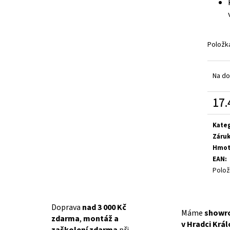
A
Položk
R
Na do
M
17.
Měrn
cena:
A
Kate
Záru
Hmot
EAN
:
Polož
Doprava
nad 3 000 Kč
Máme
showr
zdarma
,
montáž a
v Hradci Krá