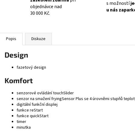
zaškolení zdarma
při
s možností
j
objednávce nad
u nás zapark
30 000 Kč.
Popis
Diskuze
Design
fazetový design
Komfort
senzorové ovládání touchSlider
senzor na smažení fryingSensor Plus se 4 úrovněmi stupňů teplot
digitální funkční displej
funkce reStart
funkce quickStart
timer
minutka