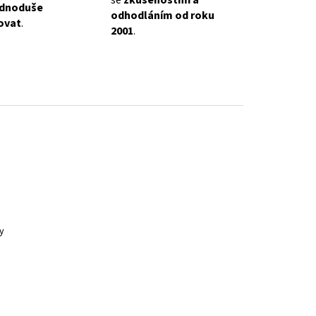
se
zkušenostmi a
ednoduše
odhodláním od roku
ovat
.
2001
.
y