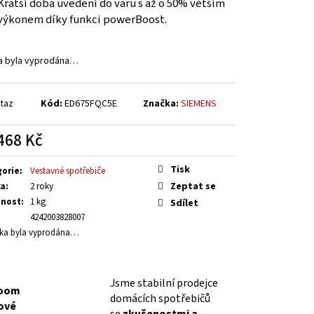
Kratší doba uvedení do varu s až o 50% větším
výkonem díky funkci powerBoost.
a byla vyprodána…
taz
Kód:
ED675FQC5E
Značka:
SIEMENS
468 Kč
á
Tisk
gorie
:
Vestavné spotřebiče
Zeptat se
ka
:
2 roky
nost
:
1 kg
Sdílet
4242003828007
ka byla vyprodána…
Jsme stabilní prodejce
oom
domácích spotřebičů
lové