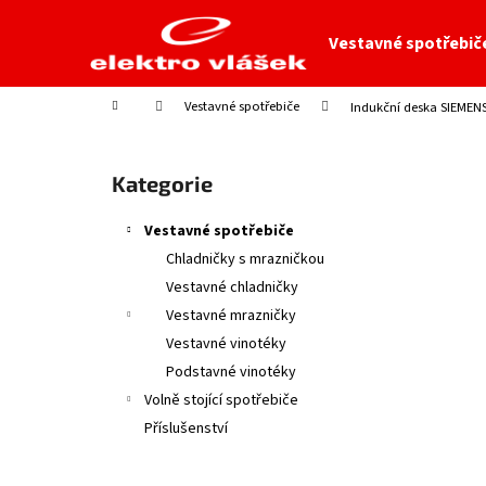
K
Přejít
na
o
Vestavné spotřebič
obsah
Zpět
Zpět
š
do
do
í
Domů
Vestavné spotřebiče
Indukční deska SIEMEN
obchodu
obchodu
k
P
o
Přeskočit
Kategorie
s
kategorie
t
Vestavné spotřebiče
r
Chladničky s mrazničkou
a
Vestavné chladničky
n
Vestavné mrazničky
n
Vestavné vinotéky
í
Podstavné vinotéky
p
Volně stojící spotřebiče
a
Příslušenství
n
e