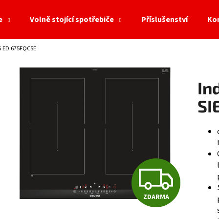
e
Volně stojící spotřebiče
Příslušenství
Ko
S ED 675FQC5E
Co potřebujete najít?
In
HLEDAT
SI
Doporučujeme
Z
ZDARMA
D