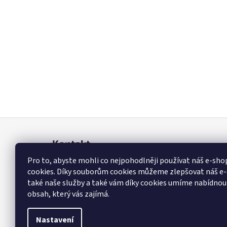
Z
á
Kontakt
p
Pro to, abyste mohli co nejpohodlněji používat náš e-sh
a
info
@
elektrovlasek.cz
cookies. Díky souborům cookies můžeme zlepšovat náš e-
t
+420 608 482 203
také naše služby a také vám díky cookies umíme nabídnou
í
Sledujte nás na Facebooku
obsah, který vás zajímá.
Nastavení