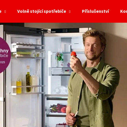
e
Volně stojící spotřebiče
Příslušenství
Ko
Co potřebujete najít?
HLEDAT
Doporučujeme