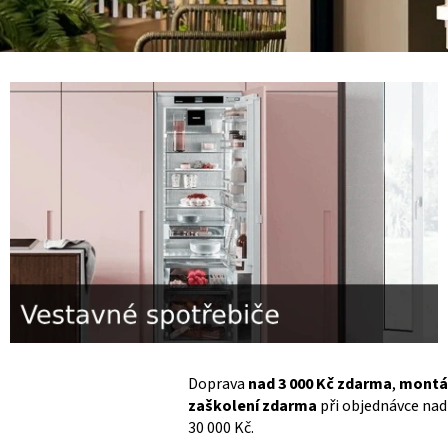
a
d
i
c
í
t
e
c
h
n
i
Doprava
nad 3 000 Kč zdarma
,
montá
zaškolení zdarma
při objednávce nad
k
30 000 Kč.