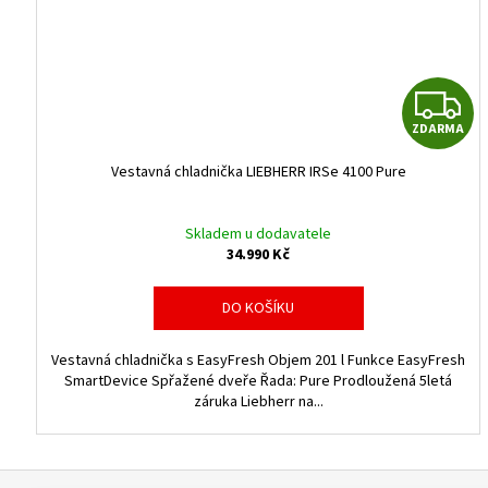
ZDARMA
Vestavná chladnička LIEBHERR IRSe 4100 Pure
Skladem u dodavatele
34.990 Kč
DO KOŠÍKU
Vestavná chladnička s EasyFresh Objem 201 l Funkce EasyFresh
SmartDevice Spřažené dveře Řada: Pure Prodloužená 5letá
záruka Liebherr na...
Z