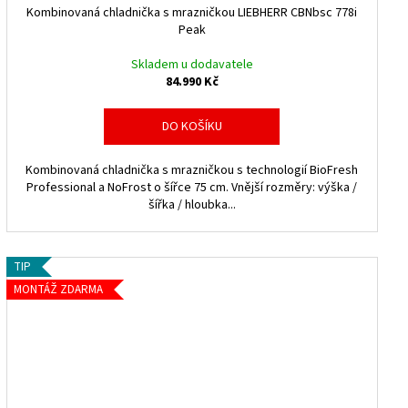
Kombinovaná chladnička s mrazničkou LIEBHERR CBNbsc 778i
A
Peak
R
Skladem u dodavatele
84.990 Kč
M
DO KOŠÍKU
A
Kombinovaná chladnička s mrazničkou s technologií BioFresh
Professional a NoFrost o šířce 75 cm. Vnější rozměry: výška /
šířka / hloubka...
TIP
MONTÁŽ ZDARMA