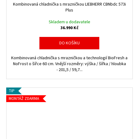
Kombinovaná chladnička s mrazničkou LIEBHERR CBNbdc 573i
A
A
Plus
R
R
Skladem u dodavatele
36.990 Kč
M
M
DO KOŠÍKU
A
A
Kombinovaná chladnička s mrazničkou a technologií BioFresh a
NoFrost o šířce 60 cm. Vnější rozměry: výška / šířka / hloubka
- 201,5 / 59,7...
TIP
MONTÁŽ ZDARMA