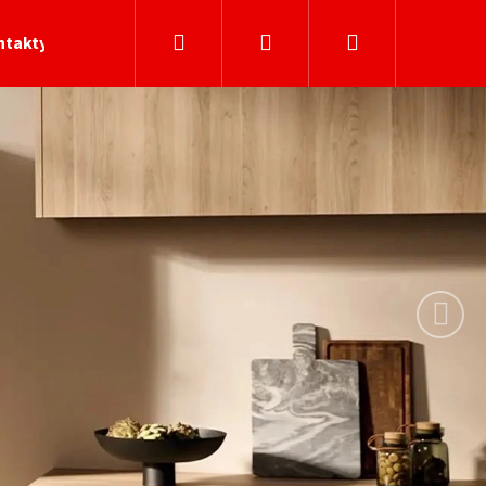
Hledat
Přihlášení
Nákupní
ntakty
Následující
košík