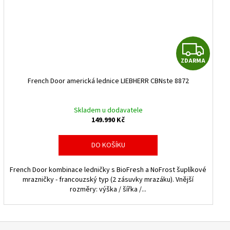
Z
ZDARMA
D
French Door americká lednice LIEBHERR CBNste 8872
A
R
Skladem u dodavatele
149.990 Kč
M
DO KOŠÍKU
A
French Door kombinace ledničky s BioFresh a NoFrost šuplíkové
mrazničky - francouzský typ (2 zásuvky mrazáku). Vnější
rozměry: výška / šířka /...