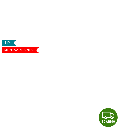
TIP
MONTÁŽ ZDARMA
Z
ZDARMA
D