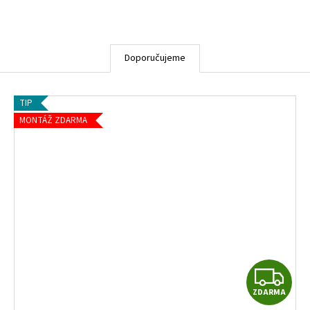
Doporučujeme
TIP
MONTÁŽ ZDARMA
Z
Z
ZDARMA
D
D