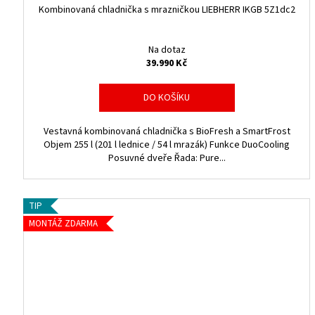
č
Kombinovaná chladnička s mrazničkou LIEBHERR IKGB 5Z1dc2
k
Na dotaz
y
39.990 Kč
L
DO KOŠÍKU
i
e
Vestavná kombinovaná chladnička s BioFresh a SmartFrost
Objem 255 l (201 l lednice / 54 l mrazák) Funkce DuoCooling
b
Posuvné dveře Řada: Pure...
h
TIP
e
MONTÁŽ ZDARMA
r
r