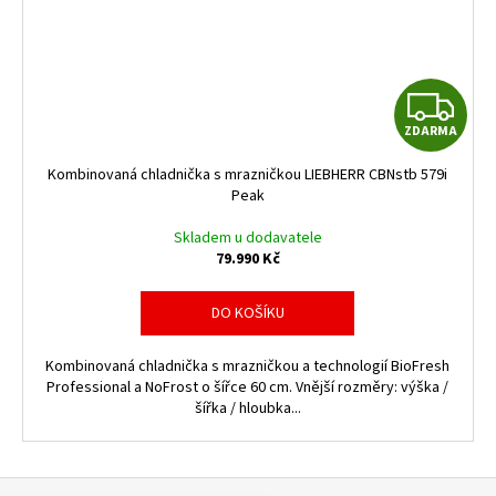
Z
Z
ZDARMA
D
D
Kombinovaná chladnička s mrazničkou LIEBHERR CBNstb 579i
A
A
Peak
R
R
Skladem u dodavatele
79.990 Kč
M
M
DO KOŠÍKU
A
A
Kombinovaná chladnička s mrazničkou a technologií BioFresh
Professional a NoFrost o šířce 60 cm. Vnější rozměry: výška /
šířka / hloubka...