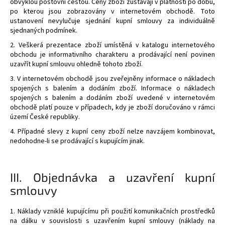
č
obvyklou poštovní cestou. Ceny zboží zůstávají v platnosti po dobu,
u
po kterou jsou zobrazovány v internetovém obchodě. Toto
ustanovení nevylučuje sjednání kupní smlouvy za individuálně
j
sjednaných podmínek.
e
m
2. Veškerá prezentace zboží umístěná v katalogu internetového
obchodu je informativního charakteru a prodávající není povinen
e
uzavřít kupní smlouvu ohledně tohoto zboží.
3. V internetovém obchodě jsou zveřejněny informace o nákladech
spojených s balením a dodáním zboží. Informace o nákladech
spojených s balením a dodáním zboží uvedené v internetovém
obchodě platí pouze v případech, kdy je zboží doručováno v rámci
území České republiky.
4. Případné slevy z kupní ceny zboží nelze navzájem kombinovat,
nedohodne-li se prodávající s kupujícím jinak.
III.
Objednávka a uzavření kupní
smlouvy
1. Náklady vzniklé kupujícímu při použití komunikačních prostředků
na dálku v souvislosti s uzavřením kupní smlouvy (náklady na