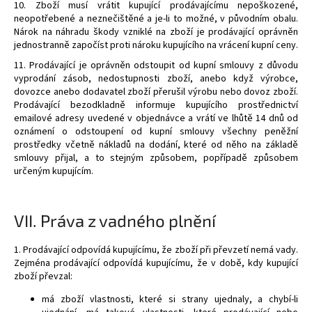
10. Zboží musí vrátit kupující prodávajícímu nepoškozené,
neopotřebené a neznečištěné a je-li to možné, v původním obalu.
Nárok na náhradu škody vzniklé na zboží je prodávající oprávněn
jednostranně započíst proti nároku kupujícího na vrácení kupní ceny.
11. Prodávající je oprávněn odstoupit od kupní smlouvy z důvodu
vyprodání zásob, nedostupnosti zboží, anebo když výrobce,
dovozce anebo dodavatel zboží přerušil výrobu nebo dovoz zboží.
Prodávající bezodkladně informuje kupujícího prostřednictví
emailové adresy uvedené v objednávce a vrátí ve lhůtě 14 dnů od
oznámení o odstoupení od kupní smlouvy všechny peněžní
prostředky včetně nákladů na dodání, které od něho na základě
smlouvy přijal, a to stejným způsobem, popřípadě způsobem
určeným kupujícím.
VII.
Práva z vadného plnění
1. Prodávající odpovídá kupujícímu, že zboží při převzetí nemá vady.
Zejména prodávající odpovídá kupujícímu, že v době, kdy kupující
zboží převzal:
má zboží vlastnosti, které si strany ujednaly, a chybí-li