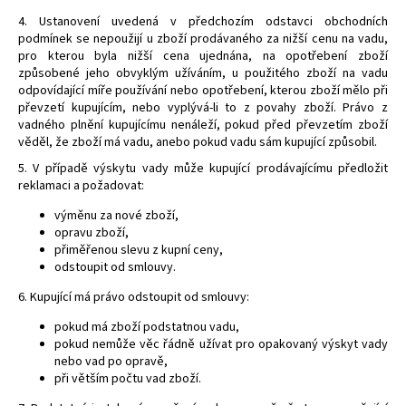
4. Ustanovení uvedená v předchozím odstavci obchodních
podmínek se nepoužijí u zboží prodávaného za nižší cenu na vadu,
pro kterou byla nižší cena ujednána, na opotřebení zboží
způsobené jeho obvyklým užíváním, u použitého zboží na vadu
odpovídající míře používání nebo opotřebení, kterou zboží mělo při
převzetí kupujícím, nebo vyplývá-li to z povahy zboží. Právo z
vadného plnění kupujícímu nenáleží, pokud před převzetím zboží
věděl, že zboží má vadu, anebo pokud vadu sám kupující způsobil.
5. V případě výskytu vady může kupující prodávajícímu předložit
reklamaci a požadovat:
výměnu za nové zboží,
opravu zboží,
přiměřenou slevu z kupní ceny,
odstoupit od smlouvy.
6. Kupující má právo odstoupit od smlouvy:
pokud má zboží podstatnou vadu,
pokud nemůže věc řádně užívat pro opakovaný výskyt vady
nebo vad po opravě,
při větším počtu vad zboží.