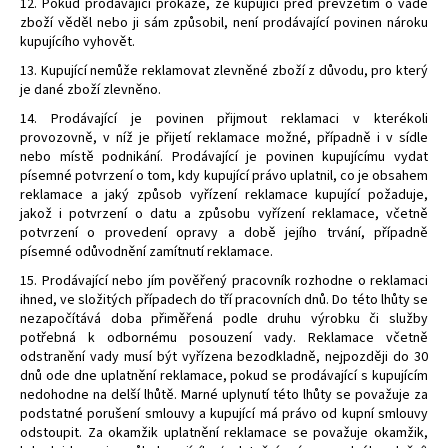
12. Pokud prodávající prokáže, že kupující před převzetím o vadě
zboží věděl nebo ji sám způsobil, není prodávající povinen nároku
kupujícího vyhovět.
13. Kupující nemůže reklamovat zlevněné zboží z důvodu, pro který
je dané zboží zlevněno.
14. Prodávající je povinen přijmout reklamaci v kterékoli
provozovně, v níž je přijetí reklamace možné, případně i v sídle
nebo místě podnikání. Prodávající je povinen kupujícímu vydat
písemné potvrzení o tom, kdy kupující právo uplatnil, co je obsahem
reklamace a jaký způsob vyřízení reklamace kupující požaduje,
jakož i potvrzení o datu a způsobu vyřízení reklamace, včetně
potvrzení o provedení opravy a době jejího trvání, případně
písemné odůvodnění zamítnutí reklamace.
15. Prodávající nebo jím pověřený pracovník rozhodne o reklamaci
ihned, ve složitých případech do tří pracovních dnů. Do této lhůty se
nezapočítává doba přiměřená podle druhu výrobku či služby
potřebná k odbornému posouzení vady. Reklamace včetně
odstranění vady musí být vyřízena bezodkladně, nejpozději do 30
dnů ode dne uplatnění reklamace, pokud se prodávající s kupujícím
nedohodne na delší lhůtě. Marné uplynutí této lhůty se považuje za
podstatné porušení smlouvy a kupující má právo od kupní smlouvy
odstoupit. Za okamžik uplatnění reklamace se považuje okamžik,