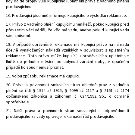
kdy dojde projev vůle kupujícího (uplatnění práva z vadného plnění)
prodávajícímu.
16. Prodávající písemně informuje kupujícího o výsledku reklamace.
17. Právo z vadného plnění kupujícímu nenáleží, pokud kupující před
převzetím věci věděl, že věc má vadu, anebo pokud kupující vadu
sám způsobil.
18. V případě oprávněné reklamace má kupující právo na náhradu
účelně vynaložených nákladů vzniklých v souvislosti s uplatněním
reklamace. Toto právo může kupující u prodávajícího uplatnit ve
lhůtě do jednoho měsíce po uplynutí záruční doby, v opačném
případě ho soud nemusí přiznat.
19. Volbu způsobu reklamace má kupující.
20. Práva a povinnosti smluvních stran ohledně práv z vadného
plnění se řídí § 1914 až 1925, § 2099 až 2117 a § 2161 až 2174
občanského zákoníku a zákonem č. 634/1992 Sb., o ochraně
spotřebitele.
21. Další práva a povinnosti stran související s odpovědností
prodávajícího za vady upravuje reklamační řád prodávajícího.