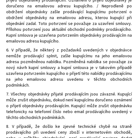
přijetí objednávky prodávajícím. Oznámení o přijetí objednávky je
doručeno na emailovou adresu kupujícího. / Neprodleně po
obdržení objednávky zašle prodávající kupujícímu potvrzení o
obdržení objednávky na emailovou adresu, kterou kupující při
objednání zadal. Toto potvrzení se považuje za uzavření smlouvy.
Přílohou potvrzení jsou aktuální obchodní podmínky prodávajícího.
Kupní smlouva je uzavřena potvrzením objednávky prodávajícím na
emailovou adresu kupujícího.
6. V případě, že některý z požadavků uvedených v objednávce
nemůže prodávající splnit, zašle kupujícímu na jeho emailovou
adresu pozměněnou nabídku. Pozměněná nabídka se považuje za
nový návrh kupní smlouvy a kupní smlouva je v takovém případě
uzavřena potvrzením kupujícího o přijetí této nabídky prodávajícímu
na jeho emailovou adresu uvedenu v těchto obchodních
podmínkách.
7. Všechny objednávky přijaté prodávajícím jsou závazné. Kupující
může zrušit objednávku, dokud není kupujícímu doručeno oznámení
o přijetí objednávky prodávajícím. Kupující může zrušit objednávku
telefonicky na telefonní číslo nebo email prodávajícího uvedený v
těchto obchodních podmínkách.
8. V případě, že došlo ke zjevné technické chybě na straně
prodávajícího při uvedení ceny zboží v internetovém obchodě,