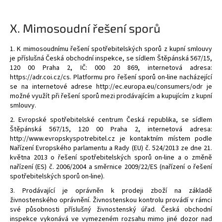
X.
Mimosoudní řešení sporů
1. K mimosoudnímu řešení spotřebitelských sporů z kupní smlouvy
je příslušná Česká obchodní inspekce, se sídlem Štěpánská 567/15,
120 00 Praha 2, IČ: 000 20 869, internetová adresa:
https://adr.coi.cz/cs. Platformu pro řešení sporů on-line nacházející
se na internetové adrese http://ec.europa.eu/consumers/odr je
možné využít při řešení sporů mezi prodávajícím a kupujícím z kupní
smlouvy.
2. Evropské spotřebitelské centrum Česká republika, se sídlem
Štěpánská 567/15, 120 00 Praha 2, internetová adresa:
http://www.evropskyspotrebitel.cz je kontaktním místem podle
Nařízení Evropského parlamentu a Rady (EU) č. 524/2013 ze dne 21.
května 2013 o řešení spotřebitelských sporů on-line a o změně
nařízení (ES) č. 2006/2004 a směrnice 2009/22/ES (nařízení o řešení
spotřebitelských sporů on-line).
3. Prodávající je oprávněn k prodeji zboží na základě
živnostenského oprávnění. Živnostenskou kontrolu provádí v rámci
své působnosti příslušný živnostenský úřad. Česká obchodní
inspekce vykonává ve vymezeném rozsahu mimo jiné dozor nad