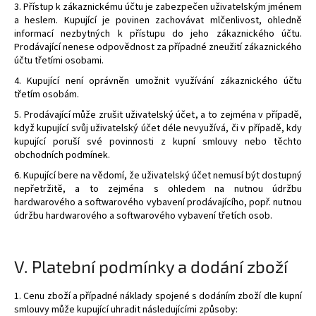
3. Přístup k zákaznickému účtu je zabezpečen uživatelským jménem
a heslem. Kupující je povinen zachovávat mlčenlivost, ohledně
informací nezbytných k přístupu do jeho zákaznického účtu.
Prodávající nenese odpovědnost za případné zneužití zákaznického
účtu třetími osobami.
4. Kupující není oprávněn umožnit využívání zákaznického účtu
třetím osobám.
5. Prodávající může zrušit uživatelský účet, a to zejména v případě,
když kupující svůj uživatelský účet déle nevyužívá, či v případě, kdy
kupující poruší své povinnosti z kupní smlouvy nebo těchto
obchodních podmínek.
6. Kupující bere na vědomí, že uživatelský účet nemusí být dostupný
nepřetržitě, a to zejména s ohledem na nutnou údržbu
hardwarového a softwarového vybavení prodávajícího, popř. nutnou
údržbu hardwarového a softwarového vybavení třetích osob.
V.
Platební podmínky a dodání zboží
1. Cenu zboží a případné náklady spojené s dodáním zboží dle kupní
smlouvy může kupující uhradit následujícími způsoby: