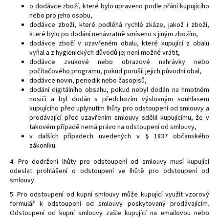
o dodávce zboží, které bylo upraveno podle přání kupujícího
nebo pro jeho osobu,
dodávce zboží, které podléhá rychlé zkáze, jakož i zboží,
které bylo po dodání nenávratně smíseno s jiným zbožím,
dodávce zboží v uzavřeném obalu, které kupující z obalu
vyňal a z hygienických důvodů jej není možné vrátit,
dodávce zvukové nebo obrazové nahrávky nebo
počítačového programu, pokud porušil jejich původní obal,
dodávce novin, periodik nebo časopisů,
dodání digitálního obsahu, pokud nebyl dodán na hmotném
nosiči a byl dodán s předchozím výslovným souhlasem
kupujícího před uplynutím lhůty pro odstoupení od smlouvy a
prodávající před uzavřením smlouvy sdělil kupujícímu, že v
takovém případě nemá právo na odstoupení od smlouvy,
v dalších případech uvedených v § 1837 občanského
zákoníku.
4. Pro dodržení lhůty pro odstoupení od smlouvy musí kupující
odeslat prohlášení o odstoupení ve lhůtě pro odstoupení od
smlouvy.
5. Pro odstoupení od kupní smlouvy může kupující využít vzorový
formulář k odstoupení od smlouvy poskytovaný prodávajícím.
Odstoupení od kupní smlouvy zašle kupující na emailovou nebo