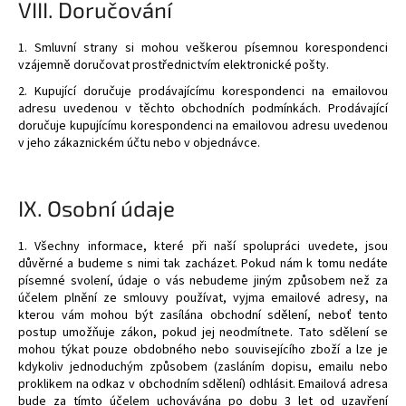
VIII.
Doručování
1. Smluvní strany si mohou veškerou písemnou korespondenci
vzájemně doručovat prostřednictvím elektronické pošty.
2. Kupující doručuje prodávajícímu korespondenci na emailovou
adresu uvedenou v těchto obchodních podmínkách. Prodávající
doručuje kupujícímu korespondenci na emailovou adresu uvedenou
v jeho zákaznickém účtu nebo v objednávce.
IX.
Osobní údaje
1. Všechny informace, které při naší spolupráci uvedete, jsou
důvěrné a budeme s nimi tak zacházet. Pokud nám k tomu nedáte
písemné svolení, údaje o vás nebudeme jiným způsobem než za
účelem plnění ze smlouvy používat, vyjma emailové adresy, na
kterou vám mohou být zasílána obchodní sdělení, neboť tento
postup umožňuje zákon, pokud jej neodmítnete. Tato sdělení se
mohou týkat pouze obdobného nebo souvisejícího zboží a lze je
kdykoliv jednoduchým způsobem (zasláním dopisu, emailu nebo
proklikem na odkaz v obchodním sdělení) odhlásit. Emailová adresa
bude za tímto účelem uchovávána po dobu 3 let od uzavření