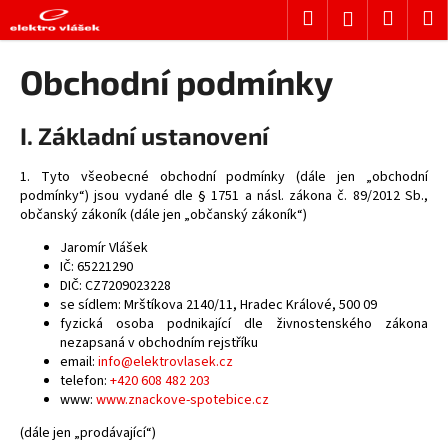
K
Přejít
Hledat
Nákup
M
Přihlášení
na
o
obsah
Zpět
Zpět
košík
š
Obchodní podmínky
í
C
k
I. Základní ustanovení
o
p
1. Tyto všeobecné obchodní podmínky (dále jen „obchodní
o
podmínky“) jsou vydané dle § 1751 a násl. zákona č. 89/2012 Sb.,
t
občanský zákoník (dále jen „občanský zákoník“)
ř
Jaromír Vlášek
e
IČ: 65221290
DIČ: CZ7209023228
b
se sídlem: Mrštíkova 2140/11, Hradec Králové, 500 09
u
fyzická osoba podnikající dle živnostenského zákona
j
nezapsaná v obchodním rejstříku
email:
info@elektrovlasek.cz
e
telefon:
+420 608 482 203
t
www:
www.znackove-spotebice.cz
e
(dále jen „prodávající“)
n