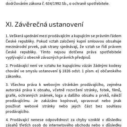
dodržováním zákona č. 634/1992 Sb., o ochraně spotřebitele.
XI.
Závěrečná ustanovení
1. Veškerá ujednání mezi prodávajícím a kupujícím se právním řádem
České republiky. Pokud vztah založený kupní smlouvou obsahuje
mezinárodní prvek, pak strany sjednávají, že vztah se řídí právem
České republiky. Tímto nejsou dotčena práva spotřebitele
vyplývající z obecně závazných právních předpisů.
2. Prodávající není ve vztahu ke kupujícímu vázán žádnými kodexy
chování ve smyslu ustanovení § 1826 odst. 1 písm. e) občanského
zákoníku.
3. Všechna práva k webovým stránkám prodávajícího, zejména
autorská práva k obsahu, včetně rozvržení stránky, fotek, filmů,
grafik, ochranných známek, loga a dalšího obsahu a prvků, náleží
prodávajícímu. Je zakázáno kopírovat, upravovat nebo jinak
používat webové stránky nebo jejich část bez souhlasu
prodávajícího.
4. Prodávající nenese odpovědnost za chyby vzniklé v důsledku
zásahů třetích osob do internetového obchodu nebo v důsledku