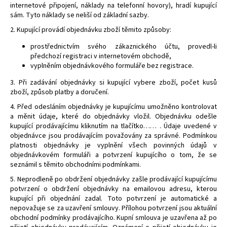
internetové připojení, náklady na telefonní hovory), hradí kupující
sám. Tyto náklady se neliší od základní sazby.
2. Kupující provádí objednávku zboží těmito způsoby:
prostřednictvím svého zákaznického účtu, provedl-li
předchozí registraci v internetovém obchodě,
vyplněním objednávkového formuláře bez registrace.
3. Při zadávání objednávky si kupující vybere zboží, počet kusů
zboží, způsob platby a doručení.
4. Před odesláním objednávky je kupujícímu umožněno kontrolovat
a měnit údaje, které do objednávky vložil. Objednávku odešle
kupující prodávajícímu kliknutím na tlačítko…… . Údaje uvedené v
objednávce jsou prodávajícím považovány za správné. Podmínkou
platnosti objednávky je vyplnění všech povinných údajů v
objednávkovém formuláři a potvrzení kupujícího o tom, že se
seznámil s těmito obchodními podmínkami.
5. Neprodleně po obdržení objednávky zašle prodávající kupujícímu
potvrzení o obdržení objednávky na emailovou adresu, kterou
kupující při objednání zadal. Toto potvrzení je automatické a
nepovažuje se za uzavření smlouvy. Přílohou potvrzení jsou aktuální
obchodní podmínky prodávajícího. Kupní smlouva je uzavřena až po