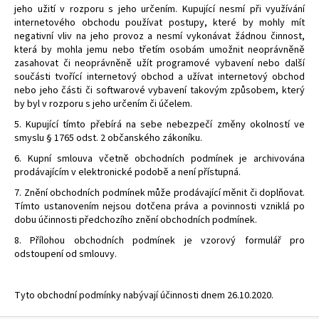
jeho užití v rozporu s jeho určením. Kupující nesmí při využívání
internetového obchodu používat postupy, které by mohly mít
negativní vliv na jeho provoz a nesmí vykonávat žádnou činnost,
která by mohla jemu nebo třetím osobám umožnit neoprávněně
zasahovat či neoprávněně užít programové vybavení nebo další
součásti tvořící internetový obchod a užívat internetový obchod
nebo jeho části či softwarové vybavení takovým způsobem, který
by byl v rozporu s jeho určením či účelem.
5. Kupující tímto přebírá na sebe nebezpečí změny okolností ve
smyslu § 1765 odst. 2 občanského zákoníku.
6. Kupní smlouva včetně obchodních podmínek je archivována
prodávajícím v elektronické podobě a není přístupná.
7. Znění obchodních podmínek může prodávající měnit či doplňovat.
Tímto ustanovením nejsou dotčena práva a povinnosti vzniklá po
dobu účinnosti předchozího znění obchodních podmínek.
8. Přílohou obchodních podmínek je vzorový formulář pro
odstoupení od smlouvy.
Tyto obchodní podmínky nabývají účinnosti dnem 26.10.2020.