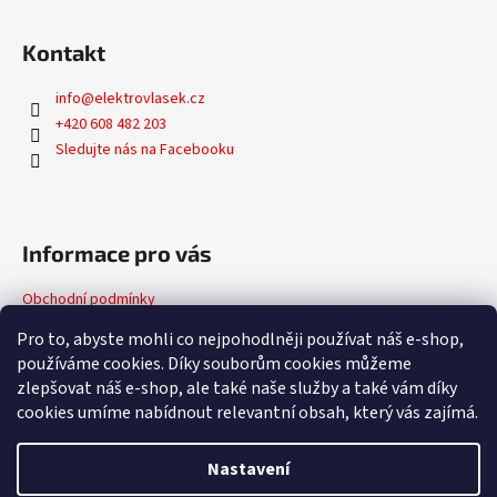
Z
á
Kontakt
p
a
info
@
elektrovlasek.cz
t
+420 608 482 203
í
Sledujte nás na Facebooku
Informace pro vás
Obchodní podmínky
Podmínky ochrany osobních údajů
Pro to, abyste mohli co nejpohodlněji používat náš e-shop,
používáme cookies. Díky souborům cookies můžeme
zlepšovat náš e-shop, ale také naše služby a také vám díky
Facebook
cookies umíme nabídnout relevantní obsah, který vás zajímá.
Nastavení