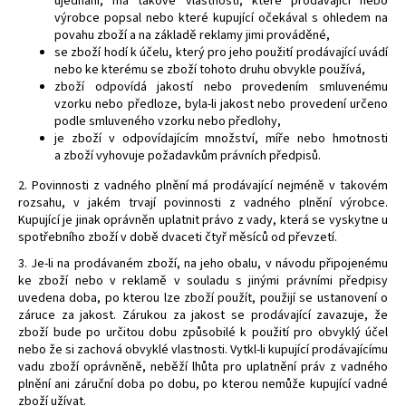
ujednání, má takové vlastnosti, které prodávající nebo
výrobce popsal nebo které kupující očekával s ohledem na
povahu zboží a na základě reklamy jimi prováděné,
se zboží hodí k účelu, který pro jeho použití prodávající uvádí
nebo ke kterému se zboží tohoto druhu obvykle používá,
zboží odpovídá jakostí nebo provedením smluvenému
vzorku nebo předloze, byla-li jakost nebo provedení určeno
podle smluveného vzorku nebo předlohy,
je zboží v odpovídajícím množství, míře nebo hmotnosti
a
zboží vyhovuje požadavkům právních předpisů.
2. Povinnosti z vadného plnění má prodávající nejméně v takovém
rozsahu, v jakém trvají povinnosti z vadného plnění výrobce.
Kupující je jinak oprávněn uplatnit právo z vady, která se vyskytne u
spotřebního zboží v době dvaceti čtyř měsíců od převzetí.
3. Je-li na prodávaném zboží, na jeho obalu, v návodu připojenému
ke zboží nebo v reklamě v souladu s jinými právními předpisy
uvedena doba, po kterou lze zboží použít, použijí se ustanovení o
záruce za jakost. Zárukou za jakost se prodávající zavazuje, že
zboží bude po určitou dobu způsobilé k použití pro obvyklý účel
nebo že si zachová obvyklé vlastnosti. Vytkl-li kupující prodávajícímu
vadu zboží oprávněně, neběží lhůta pro uplatnění práv z vadného
plnění ani záruční doba po dobu, po kterou nemůže kupující vadné
zboží užívat.