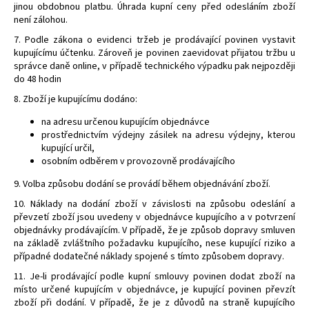
jinou obdobnou platbu. Úhrada kupní ceny před odesláním zboží
není zálohou.
7. Podle zákona o evidenci tržeb je prodávající povinen vystavit
kupujícímu účtenku. Zároveň je povinen zaevidovat přijatou tržbu u
správce daně online, v případě technického výpadku pak nejpozději
do 48 hodin
8. Zboží je kupujícímu dodáno:
na adresu určenou kupujícím objednávce
prostřednictvím výdejny zásilek na adresu výdejny, kterou
kupující určil,
osobním odběrem v provozovně prodávajícího
9.
Volba způsobu dodání se provádí během objednávání zboží.
10. Náklady na dodání zboží v závislosti na způsobu odeslání a
převzetí zboží jsou uvedeny v objednávce kupujícího a v potvrzení
objednávky prodávajícím. V případě, že je způsob dopravy smluven
na základě zvláštního požadavku kupujícího, nese kupující riziko a
případné dodatečné náklady spojené s tímto způsobem dopravy.
11. Je-li prodávající podle kupní smlouvy povinen dodat zboží na
místo určené kupujícím v objednávce, je kupující povinen převzít
zboží při dodání. V případě, že je z důvodů na straně kupujícího