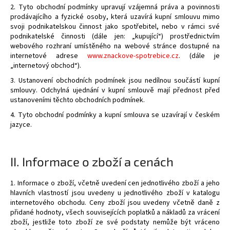
2. Tyto obchodní podmínky upravují vzájemná práva a povinnosti
a
prodávajícího a fyzické osoby, která uzavírá kupní smlouvu mimo
j
svoji podnikatelskou činnost jako spotřebitel, nebo v rámci své
podnikatelské činnosti (dále jen: „kupující“) prostřednictvím
í
webového rozhraní umístěného na webové stránce dostupné na
t
internetové adrese
www.znackove-spotrebice.cz
. (dále je
?
„internetový obchod“).
3. Ustanovení obchodních podmínek jsou nedílnou součástí kupní
smlouvy. Odchylná ujednání v kupní smlouvě mají přednost před
ustanoveními těchto obchodních podmínek.
4. Tyto obchodní podmínky a kupní smlouva se uzavírají v českém
HLEDAT
jazyce.
II.
Informace o zboží a cenách
D
o
1. Informace o zboží, včetně uvedení cen jednotlivého zboží a jeho
p
hlavních vlastností jsou uvedeny u jednotlivého zboží v katalogu
o
internetového obchodu. Ceny zboží jsou uvedeny včetně daně z
r
přidané hodnoty, všech souvisejících poplatků a nákladů za vrácení
u
zboží, jestliže toto zboží ze své podstaty nemůže být vráceno