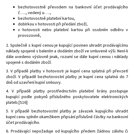
bezhotovostně převodem na bankovní účet prodávajícího
č….., vedený u…..,
bezhotovostně platební kartou,
dobírkou v hotovosti při předání zboží,
v hotovosti nebo platební kartou při osobním odběru v
provozovně,
2. Společně s kupní cenou je kupující povinen uhradit prodávajícímu
náklady spojené s balením a dodáním zboží ve smluvené výši. Není-li
dále uvedeno výslovně jinak, rozumí se dále kupní cenou i náklady
spojené s dodáním zboží.
3. V případě platby v hotovosti je kupní cena splatná při převzetí
zboží. V případě bezhotovostní platby je kupní cena splatná do 7
dnů od uzavření kupní smlouvy.
4. V případě platby prostřednictvím platební brány postupuje
kupující podle pokynů příslušného poskytovatele elektronických
plateb.[S16]
5. V případě bezhotovostní platby je závazek kupujícího uhradit
kupní cenu splněn okamžikem připsání příslušné částky na bankovní
účet prodávajícího.
6. Prodávající nepožaduje od kupujícího předem žádnou zálohu či