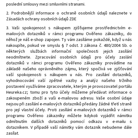
poslední smlouvy mezi smluvními stranami.
2. Podrobnější informace o ochraně osobních údajů naleznete v
Zásadách ochrany osobních údajů ZDE
3. Vaši spokojenost s nákupem zjišťujeme prostřednictvím e-
mailových dotazníků v rámci programu Ověřeno zákazníky, do
něhož je náš e-shop zapojen. Ty vám zasíláme pokaždé, když u nás
nakoupíte, pokud ve smyslu § 7 odst. 3 zákona č. 480/2004 Sb. o
některých službách informační společnosti jejich zasílání
neodmítnete. Zpracování osobních údajů pro účely zaslání
dotazníků v rámci programu Ověřeno zákazníky provádíme na
základě našeho oprávněného zájmu, který spočívá ve zjišťování
vaší spokojenosti s nákupem u nás. Pro zasílání dotazníků,
vyhodnocování vaší zpětné vazby a analýz našeho tržního
postavení využíváme zpracovatele, kterým je provozovatel portálu
Heureka.cz; tomu pro tyto účely můžeme předávat informace o
zakoupeném zboží a vaši e-mailovou adresu. Vaše osobní údaje
nejsou při zasílání e-mailových dotazníků předány žádné třetí straně
pro její vlastní účely. Proti zasílání e-mailových dotazníků v rámci
programu Ověřeno zákazníky můžete kdykoli vyjádřit námitku
odmítnutím dalších dotazníků pomocí odkazu v e-mailu s
dotazníkem. V případě vaší námitky vám dotazník nebudeme dále
zasílat.