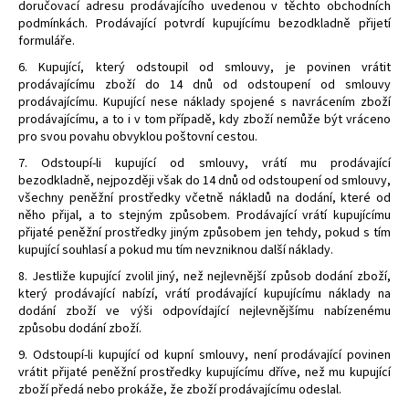
doručovací adresu prodávajícího uvedenou v těchto obchodních
podmínkách. Prodávající potvrdí kupujícímu bezodkladně přijetí
formuláře.
6. Kupující, který odstoupil od smlouvy, je povinen vrátit
prodávajícímu zboží do 14 dnů od odstoupení od smlouvy
prodávajícímu. Kupující nese náklady spojené s navrácením zboží
prodávajícímu, a to i v tom případě, kdy zboží nemůže být vráceno
pro svou povahu obvyklou poštovní cestou.
7. Odstoupí-li kupující od smlouvy, vrátí mu prodávající
bezodkladně, nejpozději však do 14 dnů od odstoupení od smlouvy,
všechny peněžní prostředky včetně nákladů na dodání, které od
něho přijal, a to stejným způsobem. Prodávající vrátí kupujícímu
přijaté peněžní prostředky jiným způsobem jen tehdy, pokud s tím
kupující souhlasí a pokud mu tím nevzniknou další náklady.
8. Jestliže kupující zvolil jiný, než nejlevnější způsob dodání zboží,
který prodávající nabízí, vrátí prodávající kupujícímu náklady na
dodání zboží ve výši odpovídající nejlevnějšímu nabízenému
způsobu dodání zboží.
9. Odstoupí-li kupující od kupní smlouvy, není prodávající povinen
vrátit přijaté peněžní prostředky kupujícímu dříve, než mu kupující
zboží předá nebo prokáže, že zboží prodávajícímu odeslal.