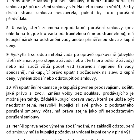
7. Podstatné je takové porušení smlouvy, o němž strana porušující
smlouvu již při uzavření smlouvy věděla nebo musela vědět, že by
druhá strana smlouvu neuzavřela, pokud by toto porušení
předvídala.
8. U vady, která znamená nepodstatné porušení smlouvy (bez
ohledu na to, jde-li o vadu odstranitelnou či neodstranitelnou), má
kupující nárok na odstranění vady anebo přiměřenou slevu z kupní
ceny.
9. Vyskytla-li se odstranitelná vada po opravě opakovaně (obvykle
třetí reklamace pro stejnou závadu nebo čtvrtá pro odlišné závady)
nebo má zboží větší počet vad (zpravidla nejméně tři vady
současně), má kupující právo uplatnit požadavek na slevu z kupní
ceny, výměnu zboží nebo odstoupit od smlouvy.
10. Při uplatnění reklamace je kupující povinen prodávajícímu sdělit,
jaké právo si zvolil. Změna volby bez souhlasu prodávajícího je
možná jen tehdy, žádal-li kupující opravu vady, která se ukáže být
neodstranitelná. Nezvolí-li kupující si své právo z podstatného
porušení smlouvy včas, má práva stejná jako při nepodstatném
porušení smlouvy.
11. Není-li oprava nebo výměna zboží možná, na základě odstoupení
od smlouvy může kupující požadovat vrácení kupní ceny v plné výši.