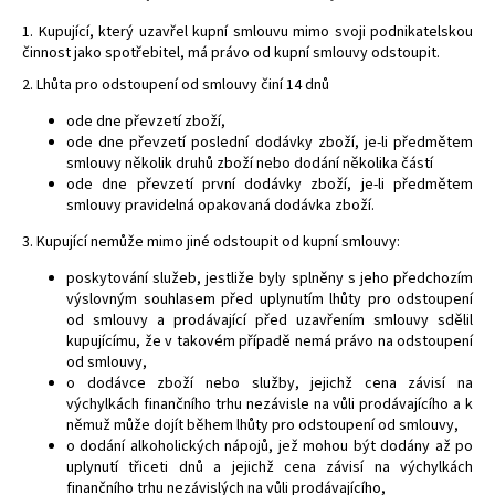
1. Kupující, který uzavřel kupní smlouvu mimo svoji podnikatelskou
činnost jako spotřebitel, má právo od kupní smlouvy odstoupit.
2. Lhůta pro odstoupení od smlouvy činí 14 dnů
ode dne převzetí zboží,
ode dne převzetí poslední dodávky zboží, je-li předmětem
smlouvy několik druhů zboží nebo dodání několika částí
ode dne převzetí první dodávky zboží, je-li předmětem
smlouvy pravidelná opakovaná dodávka zboží.
3. Kupující nemůže mimo jiné odstoupit od kupní smlouvy:
poskytování služeb, jestliže byly splněny s jeho předchozím
výslovným souhlasem před uplynutím lhůty pro odstoupení
od smlouvy a prodávající před uzavřením smlouvy sdělil
kupujícímu, že v takovém případě nemá právo na odstoupení
od smlouvy,
o dodávce zboží nebo služby, jejichž cena závisí na
výchylkách finančního trhu nezávisle na vůli prodávajícího a k
němuž může dojít během lhůty pro odstoupení od smlouvy,
o dodání alkoholických nápojů, jež mohou být dodány až po
uplynutí třiceti dnů a jejichž cena závisí na výchylkách
finančního trhu nezávislých na vůli prodávajícího,