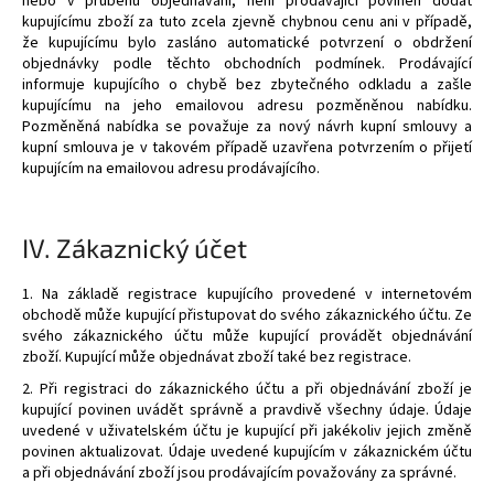
nebo v průběhu objednávání, není prodávající povinen dodat
kupujícímu zboží za tuto zcela zjevně chybnou cenu ani v případě,
že kupujícímu bylo zasláno automatické potvrzení o obdržení
objednávky podle těchto obchodních podmínek. Prodávající
informuje kupujícího o chybě bez zbytečného odkladu a zašle
kupujícímu na jeho emailovou adresu pozměněnou nabídku.
Pozměněná nabídka se považuje za nový návrh kupní smlouvy a
kupní smlouva je v takovém případě uzavřena potvrzením o přijetí
kupujícím na emailovou adresu prodávajícího.
IV.
Zákaznický účet
1. Na základě registrace kupujícího provedené v internetovém
obchodě může kupující přistupovat do svého zákaznického účtu. Ze
svého zákaznického účtu může kupující provádět objednávání
zboží. Kupující může objednávat zboží také bez registrace.
2. Při registraci do zákaznického účtu a při objednávání zboží je
kupující povinen uvádět správně a pravdivě všechny údaje. Údaje
uvedené v uživatelském účtu je kupující při jakékoliv jejich změně
povinen aktualizovat. Údaje uvedené kupujícím v zákaznickém účtu
a při objednávání zboží jsou prodávajícím považovány za správné.