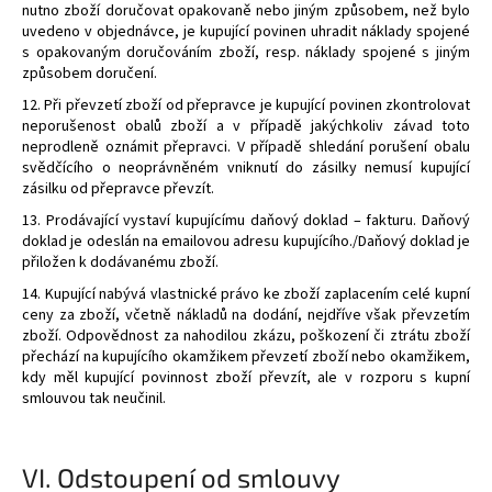
nutno zboží doručovat opakovaně nebo jiným způsobem, než bylo
uvedeno v objednávce, je kupující povinen uhradit náklady spojené
s opakovaným doručováním zboží, resp. náklady spojené s jiným
způsobem doručení.
12. Při převzetí zboží od přepravce je kupující povinen zkontrolovat
neporušenost obalů zboží a v případě jakýchkoliv závad toto
neprodleně oznámit přepravci. V případě shledání porušení obalu
svědčícího o neoprávněném vniknutí do zásilky nemusí kupující
zásilku od přepravce převzít.
13. Prodávající vystaví kupujícímu daňový doklad – fakturu. Daňový
doklad je odeslán na emailovou adresu kupujícího./Daňový doklad je
přiložen k dodávanému zboží.
14. Kupující nabývá vlastnické právo ke zboží zaplacením celé kupní
ceny za zboží, včetně nákladů na dodání, nejdříve však převzetím
zboží. Odpovědnost za nahodilou zkázu, poškození či ztrátu zboží
přechází na kupujícího okamžikem převzetí zboží nebo okamžikem,
kdy měl kupující povinnost zboží převzít, ale v rozporu s kupní
smlouvou tak neučinil.
VI.
Odstoupení od smlouvy