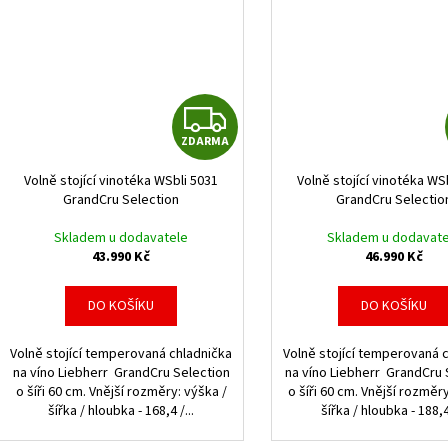
Z
ZDARMA
D
Volně stojící vinotéka WSbli 5031
Volně stojící vinotéka WS
A
GrandCru Selection
GrandCru Selectio
R
Skladem u dodavatele
Skladem u dodavate
43.990 Kč
46.990 Kč
M
DO KOŠÍKU
DO KOŠÍKU
A
Volně stojící temperovaná chladnička
Volně stojící temperovaná 
na víno Liebherr GrandCru Selection
na víno Liebherr GrandCru 
o šíři 60 cm. Vnější rozměry: výška /
o šíři 60 cm. Vnější rozměr
šířka / hloubka - 168,4 /...
šířka / hloubka - 188,4 