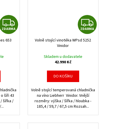
Z
Z
ZDARMA
ZDARMA
D
D
Kes 653
Volně stojící vinotéka WPsd 5252
A
A
Vinidor
R
R
le
Skladem u dodavatele
42.990 Kč
M
M
DO KOŠÍKU
A
A
chladnička
Volně stojící temperovaná chladnička
o šíři 43
na víno Liebherr Vinidor. Vnější
/ šířka /
rozměry: výška / šířka / hloubka -
...
185,4 / 59,7 / 67,5 cm Rozsah...