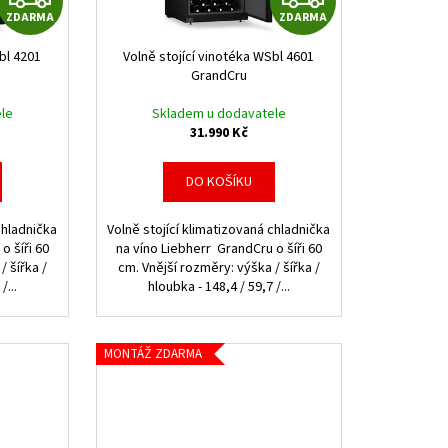
ZDARMA
ZDARMA
D
D
bl 4201
Volně stojící vinotéka WSbl 4601
A
A
GrandCru
R
R
le
Skladem u dodavatele
31.990 Kč
M
M
DO KOŠÍKU
A
A
chladnička
Volně stojící klimatizovaná chladnička
o šíři 60
na víno Liebherr GrandCru o šíři 60
/ šířka /
cm. Vnější rozměry: výška / šířka /
/...
hloubka - 148,4 / 59,7 /...
MONTÁŽ ZDARMA