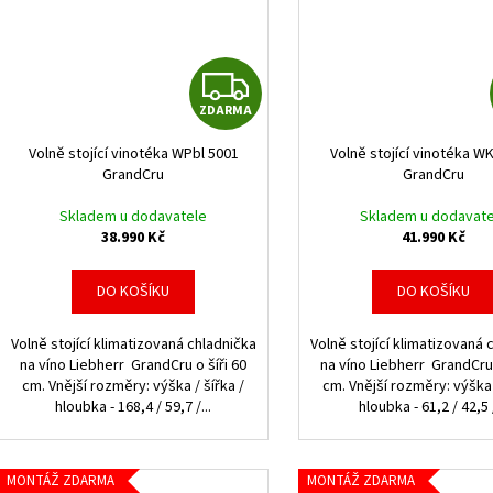
Z
ZDARMA
D
Volně stojící vinotéka WPbl 5001
Volně stojící vinotéka W
A
GrandCru
GrandCru
R
Skladem u dodavatele
Skladem u dodavate
38.990 Kč
41.990 Kč
M
DO KOŠÍKU
DO KOŠÍKU
A
Volně stojící klimatizovaná chladnička
Volně stojící klimatizovaná 
na víno Liebherr GrandCru o šíři 60
na víno Liebherr GrandCru 
cm. Vnější rozměry: výška / šířka /
cm. Vnější rozměry: výška 
hloubka - 168,4 / 59,7 /...
hloubka - 61,2 / 42,5 /
MONTÁŽ ZDARMA
MONTÁŽ ZDARMA