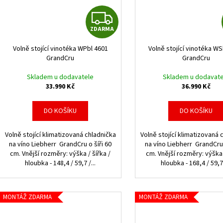
Z
ZDARMA
D
Volně stojící vinotéka WPbl 4601
Volně stojící vinotéka WS
A
GrandCru
GrandCru
R
Skladem u dodavatele
Skladem u dodavate
33.990 Kč
36.990 Kč
M
DO KOŠÍKU
DO KOŠÍKU
A
Volně stojící klimatizovaná chladnička
Volně stojící klimatizovaná 
na víno Liebherr GrandCru o šíři 60
na víno Liebherr GrandCru 
cm. Vnější rozměry: výška / šířka /
cm. Vnější rozměry: výška 
hloubka - 148,4 / 59,7 /...
hloubka - 168,4 / 59,7 
MONTÁŽ ZDARMA
MONTÁŽ ZDARMA