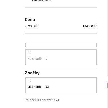
l
Cena
29990
Kč
124990
Kč
Na skladě
0
Značky
LIEBHERR
23
Položek k zobrazení:
23