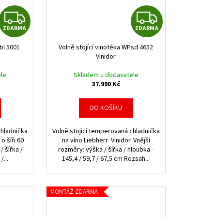
Z
Z
ZDARMA
ZDARMA
D
D
bl 5001
Volně stojící vinotéka WPsd 4652
A
A
Vinidor
R
R
le
Skladem u dodavatele
37.990 Kč
M
M
DO KOŠÍKU
A
A
chladnička
Volně stojící temperovaná chladnička
o šíři 60
na víno Liebherr Vinidor. Vnější
/ šířka /
rozměry: výška / šířka / hloubka -
/...
145,4 / 59,7 / 67,5 cm Rozsah...
MONTÁŽ ZDARMA