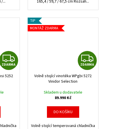
/...
165,4 / 59,7 / 67,5 cm Rozsah...
TIP
MONTÁŽ ZDARMA
Z
Z
ZDARMA
ZDARMA
D
D
bsi 5252
Volně stojící vinotéka WPgbi 5272
A
A
Vinidor Selection
R
R
le
Skladem u dodavatele
89.990 Kč
M
M
DO KOŠÍKU
A
A
chladnička
Volně stojící temperovaná chladnička