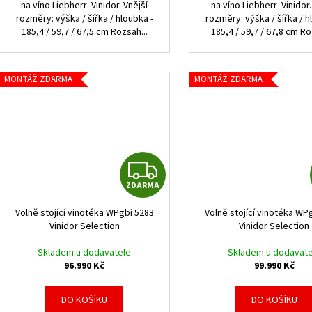
na víno Liebherr Vinidor. Vnější
na víno Liebherr Vinidor.
rozměry: výška / šířka / hloubka -
rozměry: výška / šířka / h
185,4 / 59,7 / 67,5 cm Rozsah...
185,4 / 59,7 / 67,8 cm Ro
MONTÁŽ ZDARMA
MONTÁŽ ZDARMA
Z
ZDARMA
D
Volně stojící vinotéka WPgbi 5283
Volně stojící vinotéka WP
A
Vinidor Selection
Vinidor Selection
R
Skladem u dodavatele
Skladem u dodavate
96.990 Kč
99.990 Kč
M
DO KOŠÍKU
DO KOŠÍKU