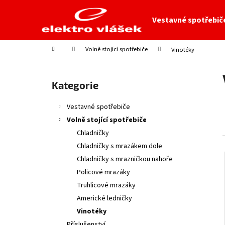
K
Přejít
na
o
Vestavné spotřebič
obsah
Zpět
Zpět
š
do
do
í
Domů
Volně stojící spotřebiče
Vinotéky
obchodu
obchodu
k
P
o
Přeskočit
Kategorie
s
kategorie
t
Vestavné spotřebiče
r
Volně stojící spotřebiče
a
Chladničky
n
Chladničky s mrazákem dole
n
Chladničky s mrazničkou nahoře
í
Policové mrazáky
p
Truhlicové mrazáky
a
Americké ledničky
n
Vinotéky
e
Příslušenství