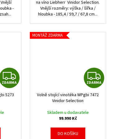
 Vnější
na víno Liebherr Vinidor Selection.
loubka -
Vnější rozměry: výška / šířka /
zsah...
hloubka - 185,4 / 59,7 / 67,8 cm...
MONTÁŽ ZDARMA
Z
Z
ZDARMA
ZDARMA
D
D
gbi 5273
Volně stojící vinotéka WPgbi 7472
A
A
Vinidor Selection
R
R
le
Skladem u dodavatele
99.990 Kč
M
M
DO KOŠÍKU