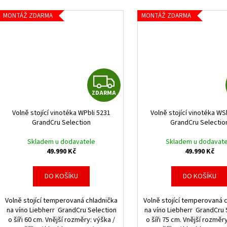
MONTÁŽ ZDARMA
MONTÁŽ ZDARMA
Z
ZDARMA
D
Volně stojící vinotéka WPbli 5231
Volně stojící vinotéka WS
A
GrandCru Selection
GrandCru Selectio
R
Skladem u dodavatele
Skladem u dodavate
49.990 Kč
49.990 Kč
M
DO KOŠÍKU
DO KOŠÍKU
A
Volně stojící temperovaná chladnička
Volně stojící temperovaná 
na víno Liebherr GrandCru Selection
na víno Liebherr GrandCru 
o šíři 60 cm. Vnější rozměry: výška /
o šíři 75 cm. Vnější rozměr