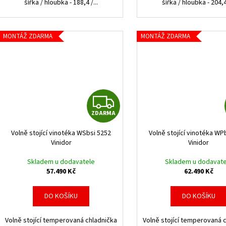
šířka / hloubka - 188,4 /...
šířka / hloubka - 204,4 
MONTÁŽ ZDARMA
MONTÁŽ ZDARMA
Z
ZDARMA
D
Volně stojící vinotéka WSbsi 5252
Volně stojící vinotéka WP
A
Vinidor
Vinidor
R
Skladem u dodavatele
Skladem u dodavate
57.490 Kč
62.490 Kč
M
DO KOŠÍKU
DO KOŠÍKU
A
Volně stojící temperovaná chladnička
Volně stojící temperovaná 