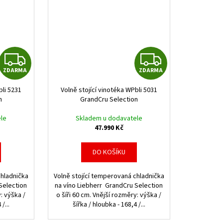
Z
Z
ZDARMA
ZDARMA
D
D
bli 5231
Volně stojící vinotéka WPbli 5031
A
A
n
GrandCru Selection
R
R
le
Skladem u dodavatele
47.990 Kč
M
M
DO KOŠÍKU
A
A
chladnička
Volně stojící temperovaná chladnička
Selection
na víno Liebherr GrandCru Selection
y: výška /
o šíři 60 cm. Vnější rozměry: výška /
/...
šířka / hloubka - 168,4 /...