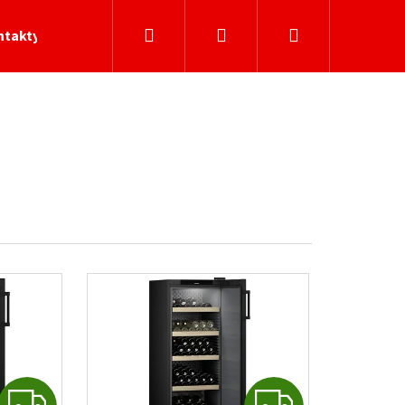
Hledat
Přihlášení
Nákupní
ntakty
košík
Z
Z