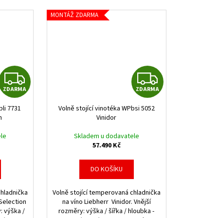
MONTÁŽ ZDARMA
Z
Z
ZDARMA
ZDARMA
D
D
bli 7731
Volně stojící vinotéka WPbsi 5052
A
A
n
Vinidor
R
R
le
Skladem u dodavatele
57.490 Kč
M
M
DO KOŠÍKU
A
A
chladnička
Volně stojící temperovaná chladnička
Selection
na víno Liebherr Vinidor. Vnější
y: výška /
rozměry: výška / šířka / hloubka -