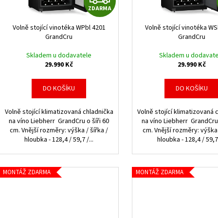
r
ZDARMA
u
D
o
k
d
Volně stojící vinotéka WPbl 4201
Volně stojící vinotéka WS
A
t
GrandCru
GrandCru
u
ů
k
R
Skladem u dodavatele
Skladem u dodavate
29.990 Kč
29.990 Kč
t
M
ů
DO KOŠÍKU
DO KOŠÍKU
A
Volně stojící klimatizovaná chladnička
Volně stojící klimatizovaná 
na víno Liebherr GrandCru o šíři 60
na víno Liebherr GrandCru 
cm. Vnější rozměry: výška / šířka /
cm. Vnější rozměry: výška 
hloubka - 128,4 / 59,7 /...
hloubka - 128,4 / 59,7 
MONTÁŽ ZDARMA
MONTÁŽ ZDARMA