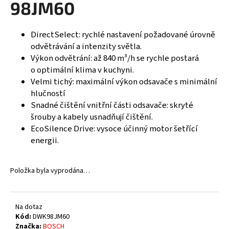
98JM60
R
a
j
M
DirectSelect: rychlé nastavení požadované úrovně
í
odvětrávání a intenzity světla.
A
t
Výkon odvětrání: až 840 m³/h se rychle postará
?
o optimální klima v kuchyni.
Velmi tichý: maximální výkon odsavače s minimální
hlučností
Snadné čištění vnitřní části odsavače: skryté
šrouby a kabely usnadňují čištění.
HLEDAT
EcoSilence Drive: vysoce účinný motor šetřící
energii.
D
Položka byla vyprodána…
o
p
o
r
Na dotaz
Kód:
DWK98JM60
u
Značka:
BOSCH