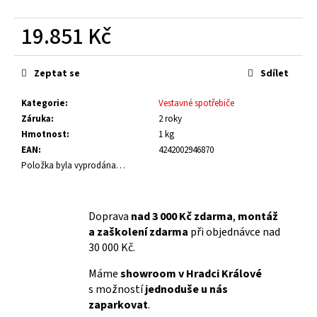
č
u
19.851 Kč
j
e
Měrná
m
cena:
Zeptat se
Sdílet
e
Kategorie
:
Vestavné spotřebiče
Záruka
:
2 roky
Hmotnost
:
1 kg
EAN
:
4242002946870
Položka byla vyprodána…
Doprava
nad 3 000 Kč zdarma
,
montáž
a zaškolení zdarma
při objednávce nad
30 000 Kč.
Máme
showroom v Hradci Králové
s možností
jednoduše u nás
zaparkovat
.