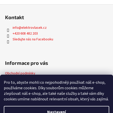
Z
á
Kontakt
p
a
info
@
elektrovlasek.cz
t
+420 608 482 203
í
Sledujte nás na Facebooku
Informace pro vás
Obchodní podmínky
Podmínky ochrany osobních údajů
Pro to, abyste mohli co nejpohodlněji používat náš e-shop,
používáme cookies. Díky souborům cookies můžeme
zlepšovat náš e-shop, ale také naše služby a také vám díky
Facebook
cookies umíme nabídnout relevantní obsah, který vás zajímá.
Nastavení