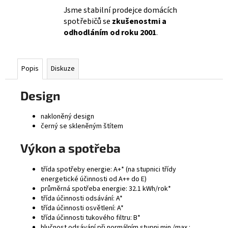
Jsme stabilní prodejce domácích
spotřebičů se
zkušenostmi a
odhodláním od roku 2001
.
Popis
Diskuze
Design
nakloněný design
černý se skleněným štítem
Výkon a spotřeba
třída spotřeby energie: A+* (na stupnici třídy
energetické účinnosti od A++ do E)
průměrná spotřeba energie: 32.1 kWh/rok*
třída účinnosti odsávání: A*
třída účinnosti osvětlení: A*
třída účinnosti tukového filtru: B*
hlučnost odsávání při normálním stupni min./max.: