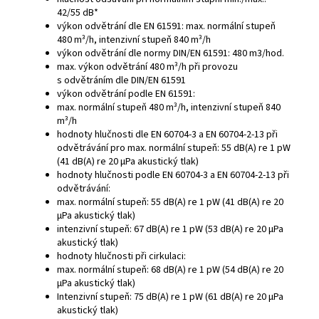
42/55 dB*
výkon odvětrání dle EN 61591: max. normální stupeň
480 m³/h, intenzivní stupeň 840 m³/h
výkon odvětrání dle normy DIN/EN 61591: 480 m3/hod.
max. výkon odvětrání 480 m³/h při provozu
s odvětráním dle DIN/EN 61591
výkon odvětrání podle EN 61591:
max. normální stupeň 480 m³/h, intenzivní stupeň 840
m³/h
hodnoty hlučnosti dle EN 60704-3 a EN 60704-2-13 při
odvětrávání pro max. normální stupeň: 55 dB(A) re 1 pW
(41 dB(A) re 20 µPa akustický tlak)
hodnoty hlučnosti podle EN 60704-3 a EN 60704-2-13 při
odvětrávání:
max. normální stupeň: 55 dB(A) re 1 pW (41 dB(A) re 20
µPa akustický tlak)
intenzivní stupeň: 67 dB(A) re 1 pW (53 dB(A) re 20 µPa
akustický tlak)
hodnoty hlučnosti při cirkulaci:
max. normální stupeň: 68 dB(A) re 1 pW (54 dB(A) re 20
µPa akustický tlak)
Intenzivní stupeň: 75 dB(A) re 1 pW (61 dB(A) re 20 µPa
akustický tlak)