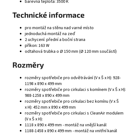
barevná teplota: 3500 K
Technické informace
pro montáž na stěnu nad varné místo
jednoduchá montáž na zeď
2 uchycení: přední a boční strana
příkon: 163 W
odtahová trubka o Ø 150 mm (Ø 120 mm součástí)
Rozměry
rozměry spotřebiče pro odvětrávání (V x Š x H): 928-
1198 x 890 x 499 mm
rozměry spotřebiče pro cirkulaci s komínem (V x Š x H):
988-1258 x 890 x 499 mm
rozměry spotřebiče pro cirkulaci bez komínu (V x Š
x H): 452 mm x 890 x 499 mm
rozměry spotřebiče pro cirkulaci s CleanAir modulem
(V x Š x H):
1118 x 890 x 499 mm - montáž na vnější kanál
1188-1458 x 890 x 499 mm - montáž na vnitřní kanál