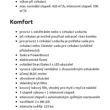
výkon při cirkulaci:
max. normální stupeň: 420 m³/h, intenzivní stupeň: 590
m³/h
Komfort
provoz s odvětráním nebo s cirkulací vzduchu
při cirkulaci je možné používat odsavač i bez komínu
pro provoz s cirkulací vzduchu je potřeba sada pro
cirkulaci nebo CleanAir sada pro cirkulaci (zvláštní
příslušenství)
funkce PowerBoost
elektronické řízení
ovládání DirectSelect s LED-ukazatel
vysoce výkonný ventilátor s dvousměrným odsáváním
účinný BLDC motor
obvodové odsávání
skleněný kryt filtru
kovový tukový filtr, vhodný pro mytí v myčce nádobí
3 stupně výkonu + 1 intenzivní stupeň
intenzivní stupeň s automatickým zpětným nastavením
osvětlení: 2 x 3W LED
intenzita světla: 210 lux