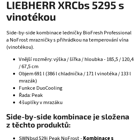
LIEBHERR XRCbs 5295 s
R
a
vinotékou
j
M
í
A
t
Side-by-side kombinace ledničky BioFresh Professional
?
a NoFrost mrazničky s přihrádkou na temperování vína
(vinotékou).
Vnější rozměry: výška / šířka / hloubka - 185,5 / 120,4
/ 67,5 cm
HLEDAT
Objem 691 l (386 l chladnička / 171 l vinotéka / 133 l
mrazák)
Funkce DuoCooling
Řada: Peak
D
4 šuplíky v mrazáku
o
p
Side-by-side kombinace je složena
o
z těchto produktů:
r
u
SWNbsd 529i Peak NoFrost -
Kombinace s