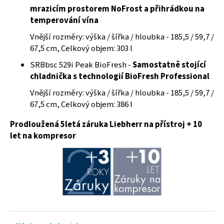
č
mrazicím prostorem NoFrost a přihrádkou na
u
temperování vína
j
e
Vnější rozměry: výška / šířka / hloubka - 185,5 / 59,7 /
m
67,5 cm, Celkový objem: 303 l
e
SRBbsc 529i Peak BioFresh -
Samostatně stojící
chladnička s technologií BioFresh Professional
Vnější rozměry: výška / šířka / hloubka - 185,5 / 59,7 /
67,5 cm, Celkový objem: 386 l
Prodloužená 5letá záruka Liebherr na přístroj + 10
let na kompresor