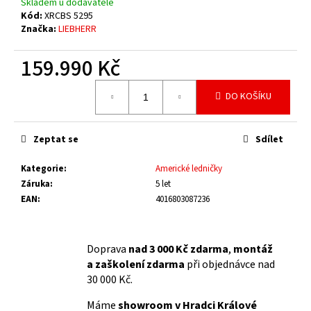
Skladem u dodavatele
Kód:
XRCBS 5295
Značka:
LIEBHERR
159.990 Kč
Měrná
DO KOŠÍKU
cena:
Zeptat se
Sdílet
Kategorie
:
Americké ledničky
Záruka
:
5 let
EAN
:
4016803087236
Doprava
nad 3 000 Kč zdarma
,
montáž
a zaškolení zdarma
při objednávce nad
30 000 Kč.
Máme
showroom v Hradci Králové