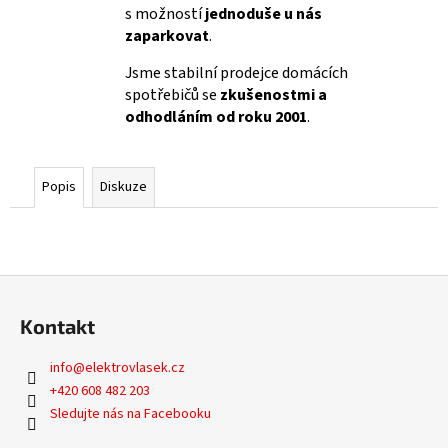
s možností
jednoduše u nás
zaparkovat
.
Jsme stabilní prodejce domácích
spotřebičů se
zkušenostmi a
odhodláním od roku 2001
.
Popis
Diskuze
Z
á
Kontakt
p
a
info
@
elektrovlasek.cz
t
+420 608 482 203
í
Sledujte nás na Facebooku