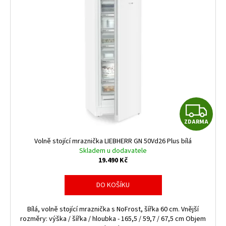
Z
ZDARMA
D
Volně stojící mraznička LIEBHERR GN 50Vd26 Plus bílá
A
Skladem u dodavatele
19.490 Kč
R
DO KOŠÍKU
M
Bílá, volně stojící mraznička s NoFrost, šířka 60 cm. Vnější
A
rozměry: výška / šířka / hloubka - 165,5 / 59,7 / 67,5 cm Objem