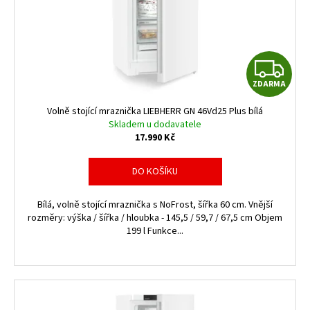
Z
ZDARMA
D
Volně stojící mraznička LIEBHERR GN 46Vd25 Plus bílá
A
Skladem u dodavatele
17.990 Kč
R
DO KOŠÍKU
M
Bílá, volně stojící mraznička s NoFrost, šířka 60 cm. Vnější
A
rozměry: výška / šířka / hloubka - 145,5 / 59,7 / 67,5 cm Objem
199 l Funkce...