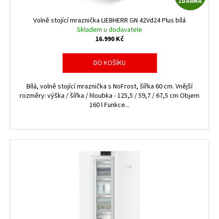
č
ZDARMA
t
D
u
ů
Volně stojící mraznička LIEBHERR GN 42Vd24 Plus bílá
j
A
Skladem u dodavatele
e
16.990 Kč
m
R
e
DO KOŠÍKU
M
Bílá, volně stojící mraznička s NoFrost, šířka 60 cm. Vnější
A
rozměry: výška / šířka / hloubka - 125,5 / 59,7 / 67,5 cm Objem
160 l Funkce...