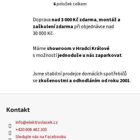
6
položek celkem
O
v
Doprava
nad 3 000 Kč zdarma
,
montáž a
l
zaškolení zdarma
při objednávce nad
á
30 000 Kč.
d
a
c
Máme
showroom v Hradci Králové
í
s možností
jednoduše u nás zaparkovat
.
p
r
Jsme stabilní prodejce domácích spotřebičů
v
se
zkušenostmi a odhodláním od roku 2001
.
k
y
v
Z
ý
á
Kontakt
p
p
i
a
info
@
elektrovlasek.cz
s
t
+420 608 482 203
u
í
Sledujte nás na Facebooku