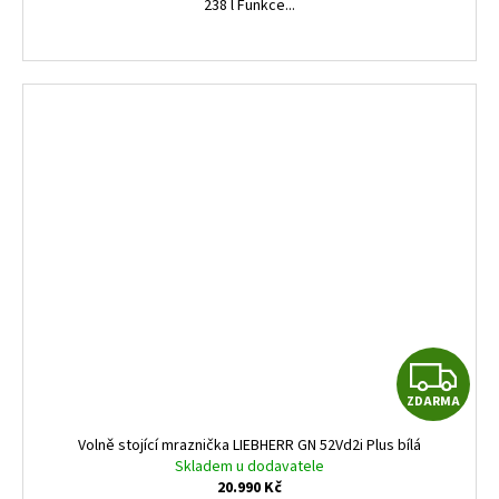
238 l Funkce...
Z
ZDARMA
D
Volně stojící mraznička LIEBHERR GN 52Vd2i Plus bílá
A
Skladem u dodavatele
20.990 Kč