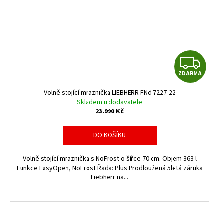
Z
ZDARMA
D
Volně stojící mraznička LIEBHERR FNd 7227-22
A
Skladem u dodavatele
23.990 Kč
R
DO KOŠÍKU
M
Volně stojící mraznička s NoFrost o šířce 70 cm. Objem 363 l
A
Funkce EasyOpen, NoFrost Řada: Plus Prodloužená 5letá záruka
Liebherr na...