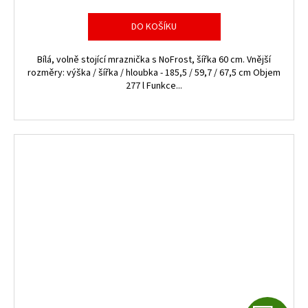
R
DO KOŠÍKU
M
Bílá, volně stojící mraznička s NoFrost, šířka 60 cm. Vnější
A
rozměry: výška / šířka / hloubka - 185,5 / 59,7 / 67,5 cm Objem
277 l Funkce...