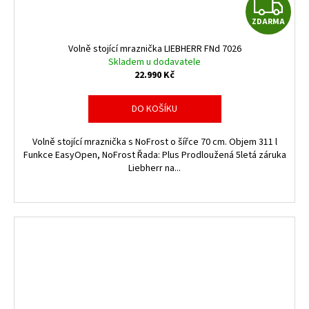
Z
ZDARMA
D
Volně stojící mraznička LIEBHERR FNd 7026
A
Skladem u dodavatele
22.990 Kč
R
DO KOŠÍKU
M
Volně stojící mraznička s NoFrost o šířce 70 cm. Objem 311 l
A
Funkce EasyOpen, NoFrost Řada: Plus Prodloužená 5letá záruka
Liebherr na...