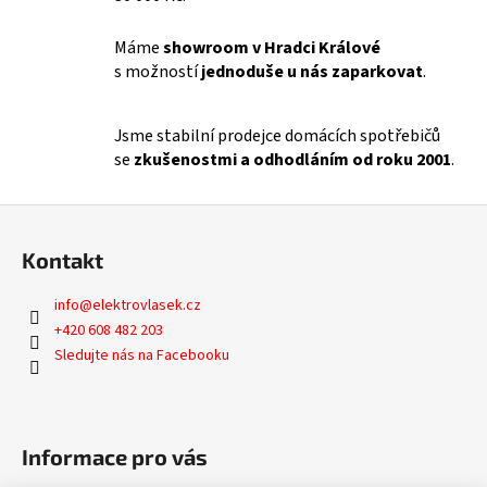
a
c
Máme
showroom v Hradci Králové
í
s možností
jednoduše u nás zaparkovat
.
p
r
Jsme stabilní prodejce domácích spotřebičů
v
se
zkušenostmi a odhodláním od roku 2001
.
k
y
v
Z
ý
á
Kontakt
p
p
i
a
info
@
elektrovlasek.cz
s
t
+420 608 482 203
u
í
Sledujte nás na Facebooku
Informace pro vás