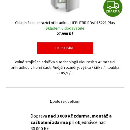
u
č
Z
k
u
ZDARMA
j
t
D
e
ů
Chladnička s mrazicí přihrádkou LIEBHERR RBsfd 5221 Plus
m
A
Skladem u dodavatele
e
27.990 Kč
R
DO KOŠÍKU
M
Volně stojící chladnička s technologií BioFresh s 4* mrazicí
A
přihrádkou v horní části. Vnější rozměry: výška / šířka / hloubka
- 185,5 /...
1
položek celkem
O
v
Doprava
nad 3 000 Kč zdarma
,
montáž a
l
zaškolení zdarma
při objednávce nad
á
30 000 Kč.
d