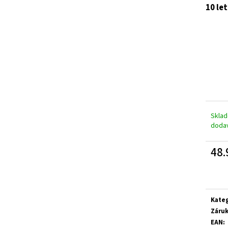
10 le
A
R
M
Skla
A
doda
48.
Měrn
cena:
Kate
Záru
EAN
: