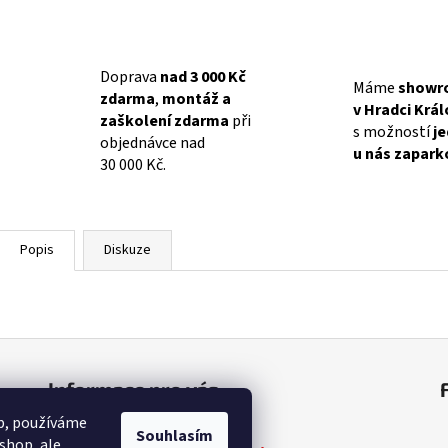
Doprava
nad 3 000 Kč
Máme
showr
zdarma
,
montáž a
v Hradci Krá
zaškolení zdarma
při
s možností
j
objednávce nad
u nás zapark
30 000 Kč.
Popis
Diskuze
Informace pro vás
op, používáme
Obchodní podmínky
Souhlasím
shop, ale