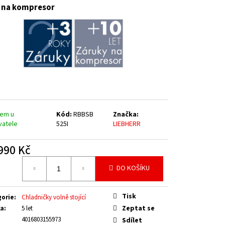
t na kompresor
dem u
Kód:
RBBSB
Značka:
vatele
525I
LIEBHERR
990 Kč
á
DO KOŠÍKU
Tisk
gorie
:
Chladničky volně stojící
Zeptat se
ka
:
5 let
4016803155973
Sdílet