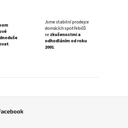
Jsme stabilní prodejce
oom
domácích spotřebičů
lové
se
zkušenostmi a
ednoduše
odhodláním od roku
ovat
.
2001
.
Facebook