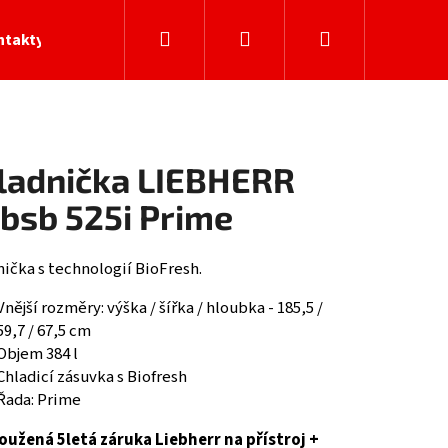
Hledat
Přihlášení
Nákupní
ntakty
košík
ladnička LIEBHERR
bsb 525i Prime
ička s technologií BioFresh.
Vnější rozměry: výška / šířka / hloubka - 185,5 /
59,7 / 67,5 cm
Objem 384 l
Chladicí zásuvka s Biofresh
Řada: Prime
oužená 5letá záruka Liebherr na přístroj +