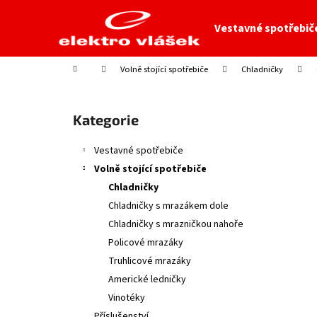
K
Přejít
na
o
Vestavné spotřebič
obsah
Zpět
Zpět
š
do
do
í
Domů
Volně stojící spotřebiče
Chladničky
obchodu
obchodu
k
P
o
Přeskočit
Kategorie
s
kategorie
t
Vestavné spotřebiče
r
Volně stojící spotřebiče
a
Chladničky
n
Chladničky s mrazákem dole
n
Chladničky s mrazničkou nahoře
í
Policové mrazáky
p
Truhlicové mrazáky
a
Americké ledničky
n
Vinotéky
e
Příslušenství