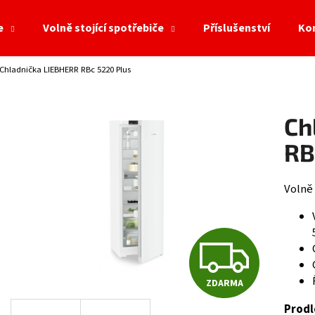
e
Volně stojící spotřebiče
Příslušenství
Ko
Chladnička LIEBHERR RBc 5220 Plus
Co potřebujete najít?
Ch
HLEDAT
RB
Volně 
Doporučujeme
Z
ZDARMA
D
Prodl