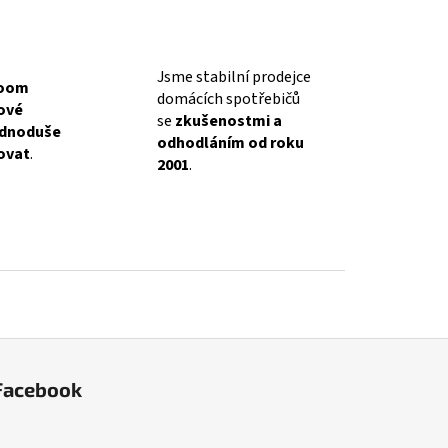
Jsme stabilní prodejce
oom
domácích spotřebičů
lové
se
zkušenostmi a
ednoduše
odhodláním od roku
ovat
.
2001
.
Facebook