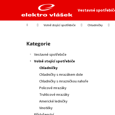
K
Přejít
na
o
Vestavné spotřebič
obsah
Zpět
Zpět
š
do
do
í
Domů
Volně stojící spotřebiče
Chladničky
obchodu
obchodu
k
P
o
Přeskočit
Kategorie
s
kategorie
t
Vestavné spotřebiče
r
Volně stojící spotřebiče
a
Chladničky
n
Chladničky s mrazákem dole
n
Chladničky s mrazničkou nahoře
í
Policové mrazáky
p
Truhlicové mrazáky
a
Americké ledničky
n
Vinotéky
e
Příslušenství