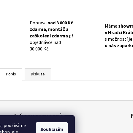
Doprava
nad 3 000 Kč
Máme
showr
zdarma
,
montáž a
v Hradci Krá
zaškolení zdarma
při
s možností
j
objednávce nad
u nás zapark
30 000 Kč.
Popis
Diskuze
Informace pro vás
op, používáme
Obchodní podmínky
Souhlasím
shop, ale