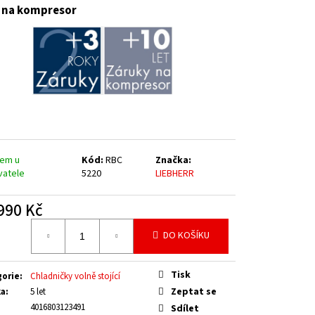
t na kompresor
dem u
Kód:
RBC
Značka:
vatele
5220
LIEBHERR
990 Kč
á
DO KOŠÍKU
Tisk
gorie
:
Chladničky volně stojící
Zeptat se
ka
:
5 let
4016803123491
Sdílet