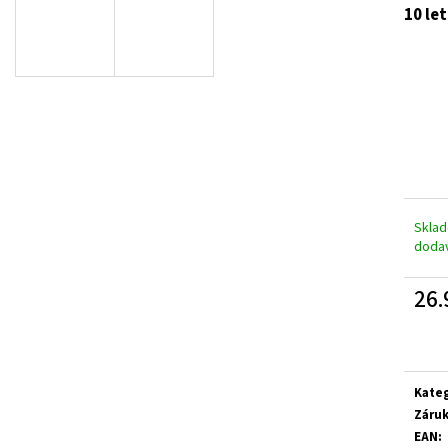
10 le
A
R
M
Skla
A
doda
26.
Měrn
cena:
Kate
Záru
EAN
: