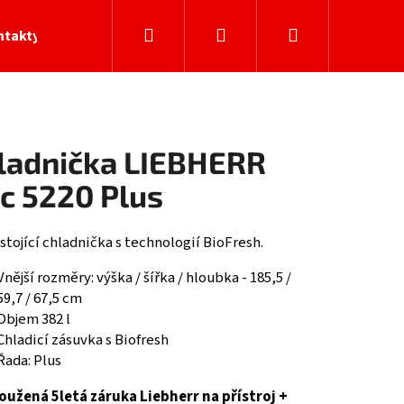
Hledat
Přihlášení
Nákupní
ntakty
košík
ladnička LIEBHERR
c 5220 Plus
stojící chladnička s technologií BioFresh.
Vnější rozměry: výška / šířka / hloubka - 185,5 /
59,7 / 67,5 cm
Objem 382 l
Chladicí zásuvka s Biofresh
Řada: Plus
oužená 5letá záruka Liebherr na přístroj +