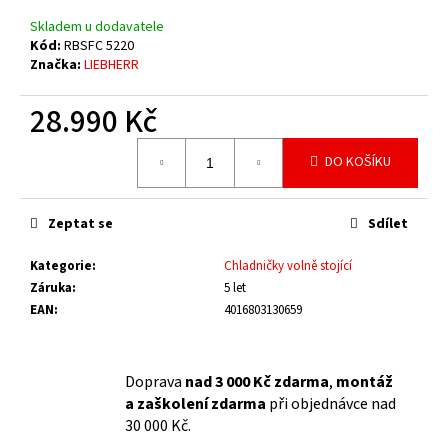
č
u
Skladem u dodavatele
j
Kód:
RBSFC 5220
Značka:
LIEBHERR
e
m
28.990 Kč
e
Měrná
DO KOŠÍKU
cena:
Zeptat se
Sdílet
Kategorie
:
Chladničky volně stojící
Záruka
:
5 let
EAN
:
4016803130659
Doprava
nad 3 000 Kč zdarma
,
montáž
a zaškolení zdarma
při objednávce nad
30 000 Kč.