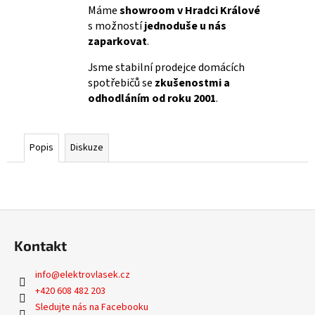
Máme
showroom v Hradci Králové
s možností
jednoduše u nás
zaparkovat
.
Jsme stabilní prodejce domácích
spotřebičů se
zkušenostmi a
odhodláním od roku 2001
.
Popis
Diskuze
Z
á
Kontakt
p
a
info
@
elektrovlasek.cz
t
+420 608 482 203
í
Sledujte nás na Facebooku