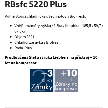
RBsfc 5220 Plus
R
a
j
M
Volně stojící chladnička s technologií BioFresh.
í
A
t
Vnější rozměry: výška / šířka / hloubka - 185,5 / 59,7 /
?
67,5 cm
Objem 382 l
Chladicí zásuvka s Biofresh
Řada: Plus
HLEDAT
Prodloužená 5letá záruka Liebherr na přístroj + 10
let na kompresor
D
o
p
o
r
u