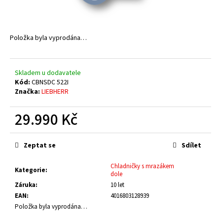
č
u
j
e
Položka byla vyprodána…
m
e
Skladem u dodavatele
Kód:
CBNSDC 522I
Značka:
LIEBHERR
29.990 Kč
Měrná
cena:
Zeptat se
Sdílet
Chladničky s mrazákem
Kategorie
:
dole
Záruka
:
10 let
EAN
:
4016803128939
Položka byla vyprodána…