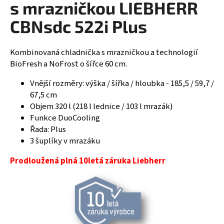
s mrazničkou LIEBHERR
R
a
CBNsdc 522i Plus
j
M
í
A
t
Kombinovaná chladnička s mrazničkou a technologií
?
BioFresh a NoFrost o šířce 60 cm.
Vnější rozměry: výška / šířka / hloubka - 185,5 / 59,7 /
67,5 cm
Objem 320 l (218 l lednice / 103 l mrazák)
HLEDAT
Funkce DuoCooling
Řada: Plus
3 šuplíky v mrazáku
D
Prodloužená plná 10letá záruka Liebherr
o
p
o
r
u