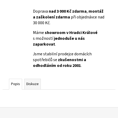
Doprava
nad 3 000 Kč zdarma
,
montáž
a zaškolení zdarma
při objednávce nad
30 000 Kč.
Máme
showroom v Hradci Králové
s možností
jednoduše u nás
zaparkovat
.
Jsme stabilní prodejce domácích
spotřebičů se
zkušenostmi a
odhodláním od roku 2001
.
Popis
Diskuze
Z
á