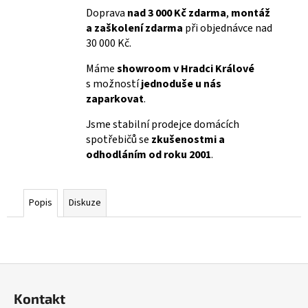
Doprava
nad 3 000 Kč zdarma
,
montáž
a zaškolení zdarma
při objednávce nad
30 000 Kč.
Máme
showroom v Hradci Králové
s možností
jednoduše u nás
zaparkovat
.
Jsme stabilní prodejce domácích
spotřebičů se
zkušenostmi a
odhodláním od roku 2001
.
Popis
Diskuze
Z
á
Kontakt
p