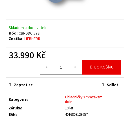
č
u
j
e
m
Skladem u dodavatele
e
Kód:
CBNSDC 573I
Značka:
LIEBHERR
33.990 Kč
Měrná
DO KOŠÍKU
cena:
Zeptat se
Sdílet
Chladničky s mrazákem
Kategorie
:
dole
Záruka
:
10 let
EAN
:
4016803129257