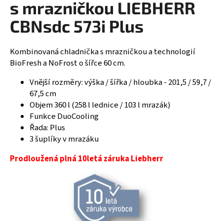
s mrazničkou LIEBHERR
R
a
CBNsdc 573i Plus
j
M
í
A
t
Kombinovaná chladnička s mrazničkou a technologií
?
BioFresh a NoFrost o šířce 60 cm.
Vnější rozměry: výška / šířka / hloubka - 201,5 / 59,7 /
67,5 cm
Objem 360 l (258 l lednice / 103 l mrazák)
HLEDAT
Funkce DuoCooling
Řada: Plus
3 šuplíky v mrazáku
D
Prodloužená plná 10letá záruka Liebherr
o
p
o
r
u