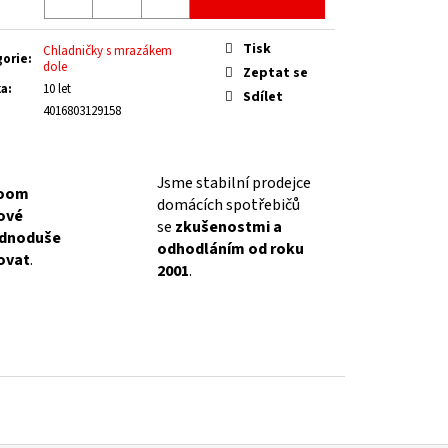
Tisk
Chladničky s mrazákem
gorie
:
dole
Zeptat se
ka
:
10 let
Sdílet
4016803129158
Jsme stabilní prodejce
oom
domácích spotřebičů
lové
se
zkušenostmi a
ednoduše
odhodláním od roku
ovat
.
2001
.