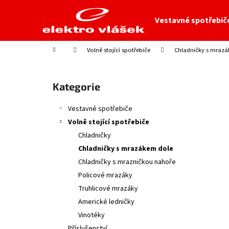
K
Přejít
na
o
Vestavné spotřebič
obsah
Zpět
Zpět
š
do
do
í
Domů
Volně stojící spotřebiče
Chladničky s mraz
obchodu
obchodu
k
P
o
Přeskočit
Kategorie
s
kategorie
t
Vestavné spotřebiče
r
Volně stojící spotřebiče
a
Chladničky
n
Chladničky s mrazákem dole
n
Chladničky s mrazničkou nahoře
í
Policové mrazáky
p
Truhlicové mrazáky
a
Americké ledničky
n
Vinotéky
e
Příslušenství