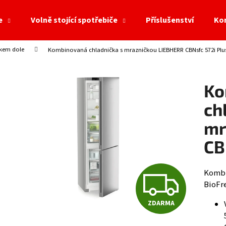
e
Volně stojící spotřebiče
Příslušenství
Ko
ákem dole
Kombinovaná chladnička s mrazničkou LIEBHERR CBNsfc 572i Plu
Co potřebujete najít?
Ko
HLEDAT
ch
mr
Doporučujeme
CB
Z
Kombi
BioFre
ZDARMA
D