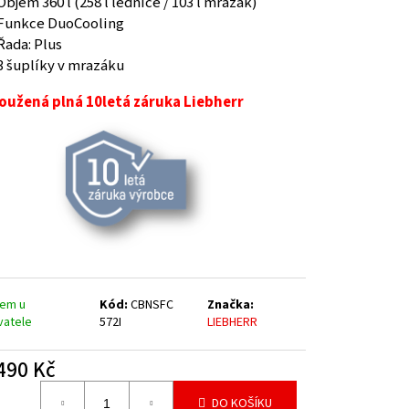
Objem 360 l (258 l lednice / 103 l mrazák)
Funkce DuoCooling
Řada: Plus
3 šuplíky v mrazáku
oužená plná 10letá záruka Liebherr
dem u
Kód:
CBNSFC
Značka:
vatele
572I
LIEBHERR
490 Kč
á
DO KOŠÍKU