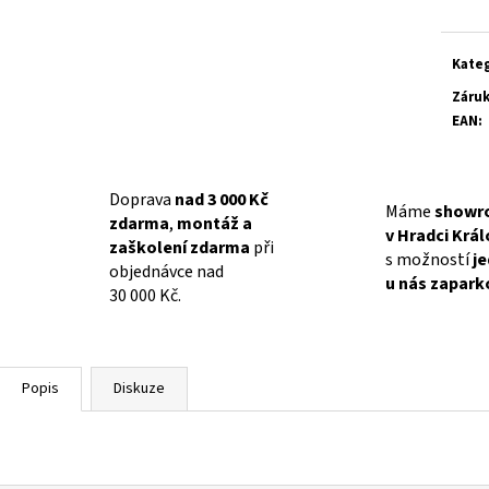
Kate
Záru
EAN
:
Doprava
nad 3 000 Kč
Máme
showr
zdarma
,
montáž a
v Hradci Krá
zaškolení zdarma
při
s možností
j
objednávce nad
u nás zapark
30 000 Kč.
Popis
Diskuze