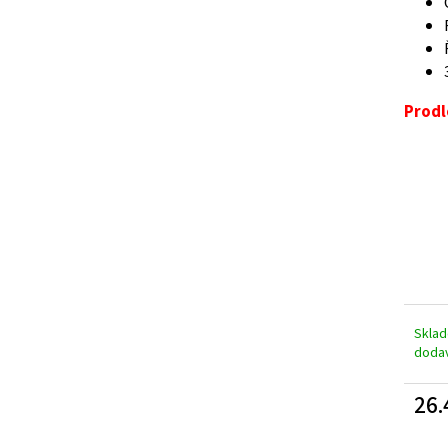
A
R
Prodl
M
A
Skla
doda
26.
Měrn
cena: