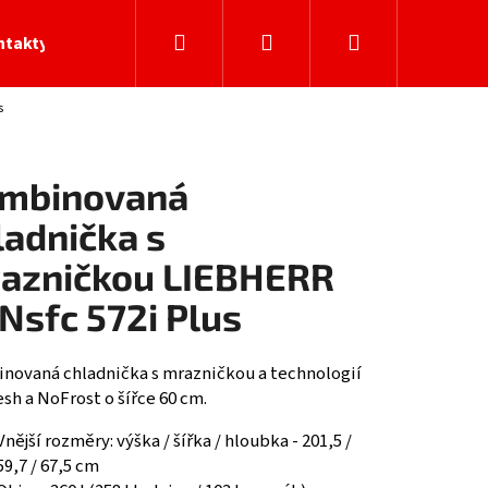
Hledat
Přihlášení
Nákupní
ntakty
s
košík
mbinovaná
ladnička s
azničkou LIEBHERR
Nsfc 572i Plus
novaná chladnička s mrazničkou a technologií
sh a NoFrost o šířce 60 cm.
Vnější rozměry: výška / šířka / hloubka - 201,5 /
59,7 / 67,5 cm