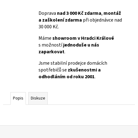
Doprava
nad 3 000 Kč zdarma
,
montáž
a zaškolení zdarma
při objednávce nad
30 000 Kč.
Máme
showroom v Hradci Králové
s možností
jednoduše u nás
zaparkovat
.
Jsme stabilní prodejce domácích
spotřebičů se
zkušenostmi a
odhodláním od roku 2001
.
Popis
Diskuze
Z
á