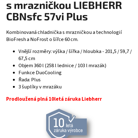
s mrazničkou LIEBHERR
R
a
CBNsfc 57vi Plus
j
M
í
A
t
Kombinovaná chladnička s mrazničkou a technologií
?
BioFresh a NoFrost o šířce 60 cm.
Vnější rozměry: výška / šířka / hloubka - 201,5 / 59,7 /
67,5 cm
Objem 360 l (258 l lednice / 103 l mrazák)
HLEDAT
Funkce DuoCooling
Řada: Plus
3 šuplíky v mrazáku
D
Prodloužená plná 10letá záruka Liebherr
o
p
o
r
u