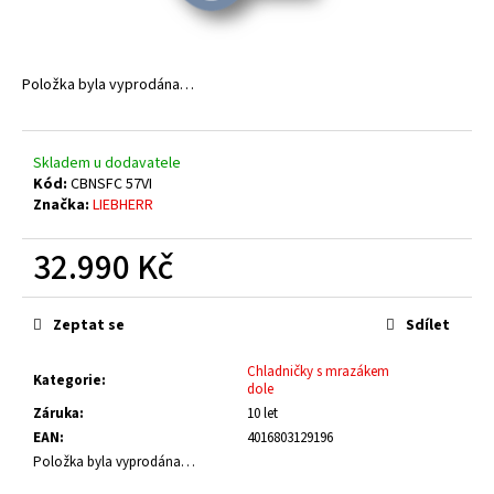
č
u
j
e
Položka byla vyprodána…
m
e
Skladem u dodavatele
Kód:
CBNSFC 57VI
Značka:
LIEBHERR
32.990 Kč
Měrná
cena:
Zeptat se
Sdílet
Chladničky s mrazákem
Kategorie
:
dole
Záruka
:
10 let
EAN
:
4016803129196
Položka byla vyprodána…