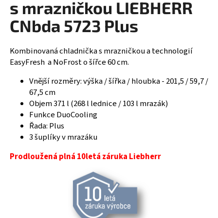
s mrazničkou LIEBHERR
R
a
CNbda 5723 Plus
j
M
í
A
t
Kombinovaná chladnička s mrazničkou a technologií
?
EasyFresh a NoFrost o šířce 60 cm.
Vnější rozměry: výška / šířka / hloubka - 201,5 / 59,7 /
67,5 cm
Objem 371 l (268 l lednice / 103 l mrazák)
HLEDAT
Funkce DuoCooling
Řada: Plus
3 šuplíky v mrazáku
D
Prodloužená plná 10letá záruka Liebherr
o
p
o
r
u