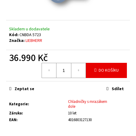
č
u
j
e
m
Skladem u dodavatele
e
Kód:
CNBDA 5723
Značka:
LIEBHERR
36.990 Kč
Měrná
DO KOŠÍKU
cena:
Zeptat se
Sdílet
Chladničky s mrazákem
Kategorie
:
dole
Záruka
:
10 let
EAN
:
4016803127130