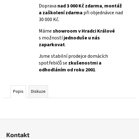
Doprava
nad 3 000 Kč zdarma
,
montáž
a zaškolení zdarma
při objednávce nad
30 000 Kč.
Máme
showroom v Hradci Králové
s možností
jednoduše u nás
zaparkovat
.
Jsme stabilní prodejce domácích
spotřebičů se
zkušenostmi a
odhodláním od roku 2001
.
Popis
Diskuze
Z
á
Kontakt
p