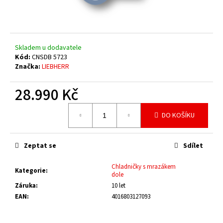
č
u
j
e
m
Skladem u dodavatele
e
Kód:
CNSDB 5723
Značka:
LIEBHERR
28.990 Kč
Měrná
DO KOŠÍKU
cena:
Zeptat se
Sdílet
Chladničky s mrazákem
Kategorie
:
dole
Záruka
:
10 let
EAN
:
4016803127093