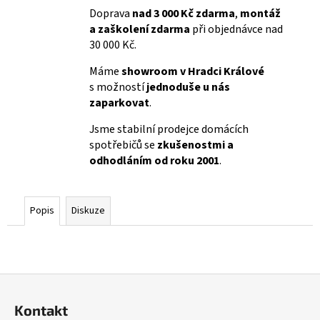
Doprava
nad 3 000 Kč zdarma
,
montáž
a zaškolení zdarma
při objednávce nad
30 000 Kč.
Máme
showroom v Hradci Králové
s možností
jednoduše u nás
zaparkovat
.
Jsme stabilní prodejce domácích
spotřebičů se
zkušenostmi a
odhodláním od roku 2001
.
Popis
Diskuze
Z
á
Kontakt
p