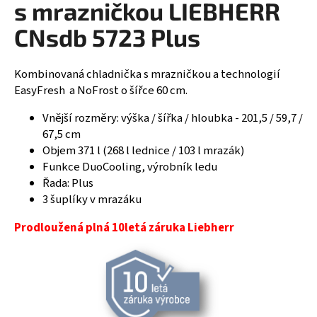
s mrazničkou LIEBHERR
R
a
CNsdb 5723 Plus
j
M
í
A
t
Kombinovaná chladnička s mrazničkou a technologií
?
EasyFresh a NoFrost o šířce 60 cm.
Vnější rozměry: výška / šířka / hloubka - 201,5 / 59,7 /
67,5 cm
Objem 371 l (268 l lednice / 103 l mrazák)
HLEDAT
Funkce DuoCooling, výrobník ledu
Řada: Plus
3 šuplíky v mrazáku
D
Prodloužená plná 10letá záruka Liebherr
o
p
o
r
u