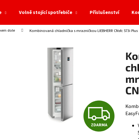
e
Volně stojící spotřebiče
Příslušenství
Ko
ákem dole
Kombinovaná chladnička s mrazničkou LIEBHERR CNsfc 573i Plus
Co potřebujete najít?
Ko
HLEDAT
ch
mr
Doporučujeme
CN
Z
Kombi
EasyFr
ZDARMA
D