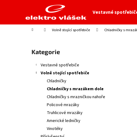
K
Přejít
na
o
Vestavné spotřebič
obsah
Zpět
Zpět
š
do
do
í
Domů
Volně stojící spotřebiče
Chladničky s mraz
obchodu
obchodu
k
P
o
Přeskočit
Kategorie
s
kategorie
t
Vestavné spotřebiče
r
Volně stojící spotřebiče
a
Chladničky
n
Chladničky s mrazákem dole
n
Chladničky s mrazničkou nahoře
í
Policové mrazáky
p
Truhlicové mrazáky
a
Americké ledničky
n
Vinotéky
e
Příslušenství