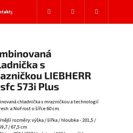
Hledat
Přihlášení
Nákupní
ntakty
košík
mbinovaná
ladnička s
azničkou LIEBHERR
sfc 573i Plus
novaná chladnička s mrazničkou a technologií
esh a NoFrost o šířce 60 cm.
Vnější rozměry: výška / šířka / hloubka - 201,5 /
59,7 / 67,5 cm