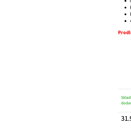
A
R
Prodl
M
A
Skla
doda
31.
Měrn
cena: