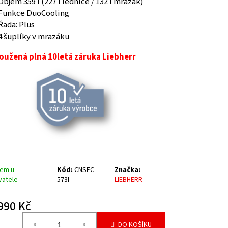
Objem 359 l (227 l lednice / 132 l mrazák)
Funkce DuoCooling
Řada: Plus
4 šuplíky v mrazáku
oužená plná 10letá záruka Liebherr
dem u
Kód:
CNSFC
Značka:
vatele
573I
LIEBHERR
990 Kč
á
DO KOŠÍKU