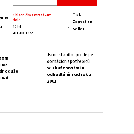
Tisk
Chladničky s mrazákem
gorie
:
dole
Zeptat se
ka
:
10 let
Sdílet
4016803127253
Jsme stabilní prodejce
oom
domácích spotřebičů
lové
se
zkušenostmi a
ednoduše
odhodláním od roku
ovat
.
2001
.