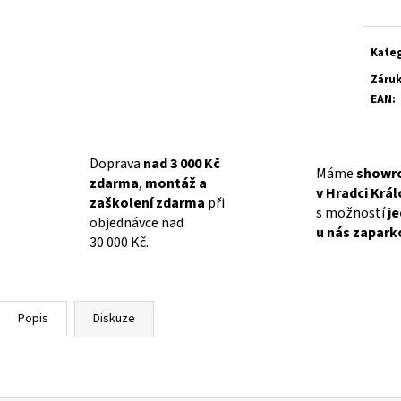
Kate
Záru
EAN
:
Doprava
nad 3 000 Kč
Máme
showr
zdarma
,
montáž a
v Hradci Krá
zaškolení zdarma
při
s možností
j
objednávce nad
u nás zapark
30 000 Kč.
Popis
Diskuze