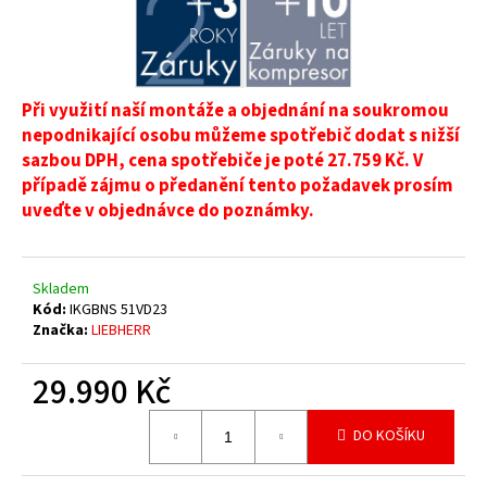
č
u
j
e
m
Při využití naší montáže a objednání na soukromou
e
nepodnikající osobu můžeme spotřebič dodat s nižší
sazbou DPH, cena spotřebiče je poté 27.759 Kč. V
případě zájmu o předanění tento požadavek prosím
uveďte v objednávce do poznámky.
Skladem
Kód:
IKGBNS 51VD23
Značka:
LIEBHERR
29.990 Kč
Měrná
DO KOŠÍKU
cena: