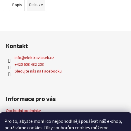
Popis
Diskuze
Z
á
Kontakt
p
a
info
@
elektrovlasek.cz
t
+420 608 482 203
í
Sledujte nás na Facebooku
Informace pro vás
Obchodní podmínky
Podmínky ochrany osobních údajů
Pro to, abyste mohli co nejpohodlněji používat náš e-shop,
používáme cookies. Díky souborům cookies můžeme