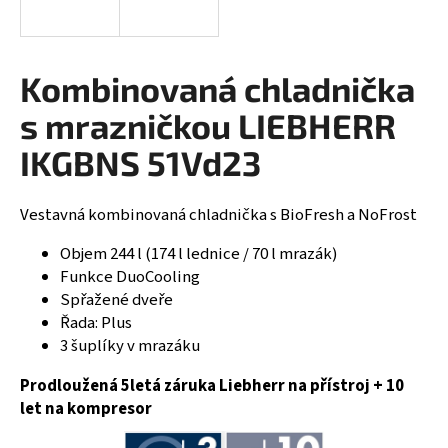
R
a
j
M
í
Kombinovaná chladnička
A
t
s mrazničkou LIEBHERR
?
IKGBNS 51Vd23
Vestavná kombinovaná chladnička s BioFresh a NoFrost
HLEDAT
Objem 244 l (174 l lednice / 70 l mrazák)
Funkce DuoCooling
Spřažené dveře
D
Řada: Plus
o
3 šuplíky v mrazáku
p
o
Prodloužená 5letá záruka Liebherr na přístroj + 10
r
let na kompresor
u