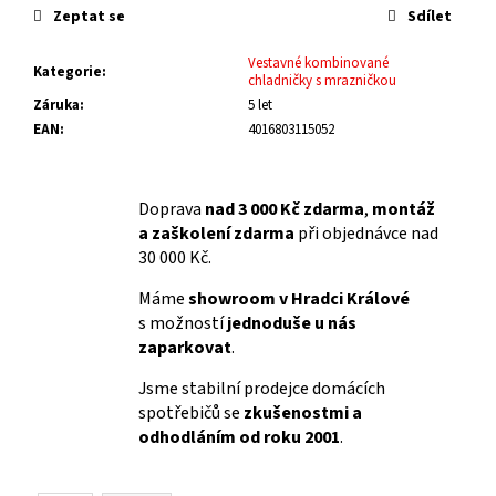
Zeptat se
Sdílet
Vestavné kombinované
Kategorie
:
chladničky s mrazničkou
Záruka
:
5 let
EAN
:
4016803115052
Doprava
nad 3 000 Kč zdarma
,
montáž
a zaškolení zdarma
při objednávce nad
30 000 Kč.
Máme
showroom v Hradci Králové
s možností
jednoduše u nás
zaparkovat
.
Jsme stabilní prodejce domácích
spotřebičů se
zkušenostmi a
odhodláním od roku 2001
.