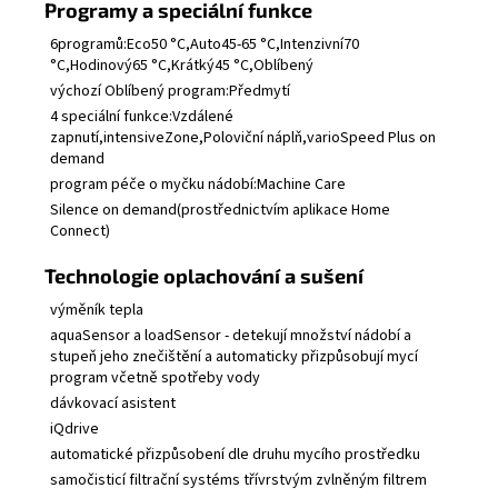
Programy a speciální funkce
6programů:Eco50 °C,Auto45-65 °C,Intenzivní70
°C,Hodinový65 °C,Krátký45 °C,Oblíbený
výchozí Oblíbený program:Předmytí
4 speciální funkce:Vzdálené
zapnutí,intensiveZone,Poloviční náplň,varioSpeed Plus on
demand
program péče o myčku nádobí:Machine Care
Silence on demand(prostřednictvím aplikace Home
Connect)
Technologie oplachování a sušení
výměník tepla
aquaSensor a loadSensor - detekují množství nádobí a
stupeň jeho znečištění a automaticky přizpůsobují mycí
program včetně spotřeby vody
dávkovací asistent
iQdrive
automatické přizpůsobení dle druhu mycího prostředku
samočisticí filtrační systéms třívrstvým zvlněným filtrem