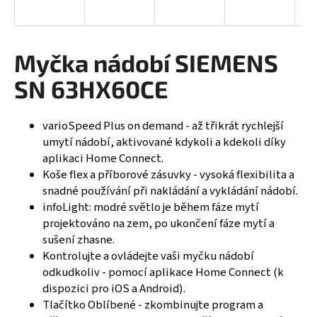
R
a
j
M
í
Myčka nádobí SIEMENS
A
t
SN 63HX60CE
?
varioSpeed Plus on demand - až třikrát rychlejší
umytí nádobí, aktivované kdykoli a kdekoli díky
aplikaci Home Connect.
HLEDAT
Koše flex a příborové zásuvky - vysoká flexibilita a
snadné používání při nakládání a vykládání nádobí.
infoLight: modré světlo je během fáze mytí
projektováno na zem, po ukončení fáze mytí a
D
sušení zhasne.
o
Kontrolujte a ovládejte vaši myčku nádobí
p
odkudkoliv - pomocí aplikace Home Connect (k
o
r
dispozici pro iOS a Android).
u
Tlačítko Oblíbené - zkombinujte program a