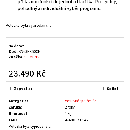
č
přídavnou funkci do jednoho tlačítka. Pro rychlý,
u
pohodlný a individuální výběr programu.
j
e
Položka byla vyprodána…
m
e
Na dotaz
Kód:
SN63HX60CE
Značka:
SIEMENS
23.490 Kč
Měrná
cena:
Zeptat se
Sdílet
Kategorie
:
Vestavné spotřebiče
Záruka
:
2 roky
Hmotnost
:
1 kg
EAN
:
4242003739945
Položka byla vyprodána…