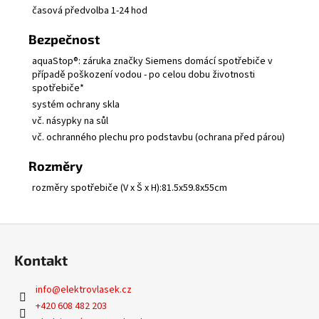
časová předvolba 1-24 hod
Bezpečnost
aquaStop®: záruka značky Siemens domácí spotřebiče v
případě poškození vodou - po celou dobu životnosti
spotřebiče*
systém ochrany skla
vč. násypky na sůl
vč. ochranného plechu pro podstavbu (ochrana před párou)
Rozměry
rozměry spotřebiče (V x Š x H):81.5x59.8x55cm
Z
á
Kontakt
p
a
info
@
elektrovlasek.cz
t
+420 608 482 203