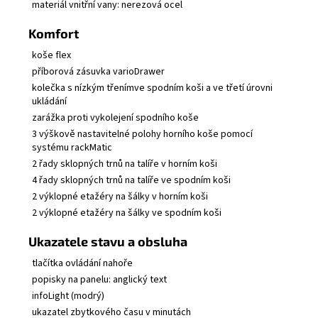
materiál vnitřní vany: nerezová ocel
Komfort
koše flex
příborová zásuvka varioDrawer
kolečka s nízkým třenímve spodním koši a ve třetí úrovni
ukládání
zarážka proti vykolejení spodního koše
3 výškově nastavitelné polohy horního koše pomocí
systému rackMatic
2 řady sklopných trnů na talíře v horním koši
4 řady sklopných trnů na talíře ve spodním koši
2 výklopné etažéry na šálky v horním koši
2 výklopné etažéry na šálky ve spodním koši
Ukazatele stavu a obsluha
tlačítka ovládání nahoře
popisky na panelu: anglický text
infoLight (modrý)
ukazatel zbytkového času v minutách