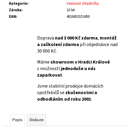
Kategorie
:
Vestavné chladničky
Záruka
:
10 let
EAN
:
4016803153450
Doprava
nad 3 000 Kč zdarma
,
montáž
a zaškolení zdarma
při objednávce nad
30 000 Kč.
Máme
showroom v Hradci Králové
s možností
jednoduše u nás
zaparkovat
.
Jsme stabilní prodejce domácích
spotřebičů se
zkušenostmi a
odhodláním od roku 2001
.
Popis
Diskuze