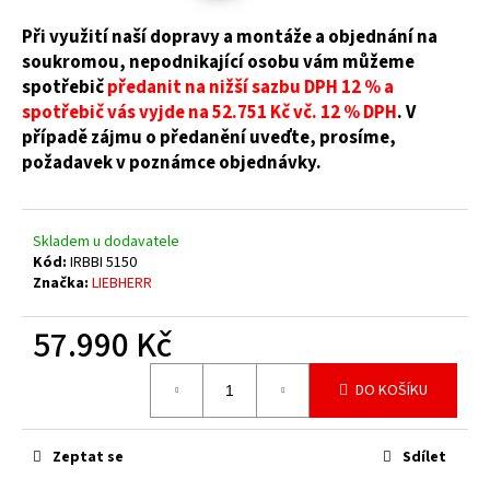
č
u
Při využití naší dopravy a montáže a objednání na
j
soukromou, nepodnikající osobu vám můžeme
e
spotřebič
předanit na nižší sazbu DPH 12 % a
m
spotřebič vás vyjde na 52.751 Kč vč. 12 % DPH
. V
e
případě zájmu o předanění uveďte, prosíme,
požadavek v poznámce objednávky.
Skladem u dodavatele
Kód:
IRBBI 5150
Značka:
LIEBHERR
57.990 Kč
Měrná
DO KOŠÍKU
cena:
Zeptat se
Sdílet