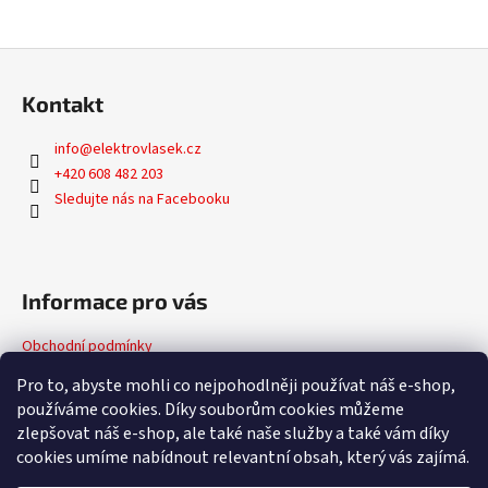
Z
á
Kontakt
p
a
info
@
elektrovlasek.cz
t
+420 608 482 203
í
Sledujte nás na Facebooku
Informace pro vás
Obchodní podmínky
Podmínky ochrany osobních údajů
Pro to, abyste mohli co nejpohodlněji používat náš e-shop,
používáme cookies. Díky souborům cookies můžeme
zlepšovat náš e-shop, ale také naše služby a také vám díky
Facebook
cookies umíme nabídnout relevantní obsah, který vás zajímá.