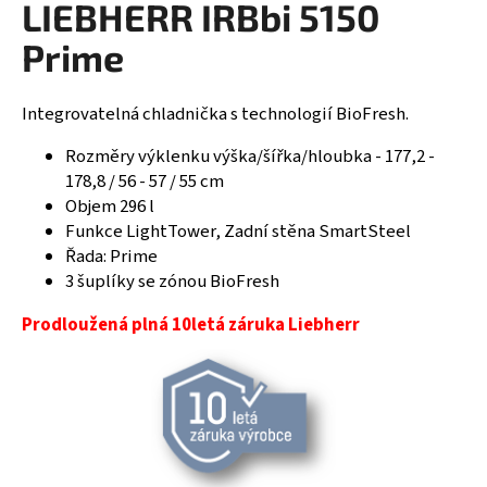
LIEBHERR IRBbi 5150
R
a
Prime
j
M
í
A
t
Integrovatelná chladnička s technologií BioFresh.
?
Rozměry výklenku výška/šířka/hloubka - 177,2 -
178,8 / 56 - 57 / 55 cm
Objem 296 l
Funkce LightTower, Zadní stěna SmartSteel
HLEDAT
Řada: Prime
3 šuplíky se zónou BioFresh
Prodloužená plná 10letá záruka Liebherr
D
o
p
o
r
u