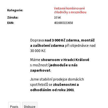
Vestavné kombinované
Kategorie
:
chladničky s mrazničkou
Záruka
:
10 let
EAN
:
4016803153658
Doprava
nad 3 000 Kč zdarma
,
montáž
a zaškolení zdarma
při objednávce nad
30 000 Kč.
Máme
showroom v Hradci Králové
s možností
jednoduše u nás
zaparkovat
.
Jsme stabilní prodejce domácích
spotřebičů se
zkušenostmi a
odhodláním od roku 2001
.
Popis
Diskuze