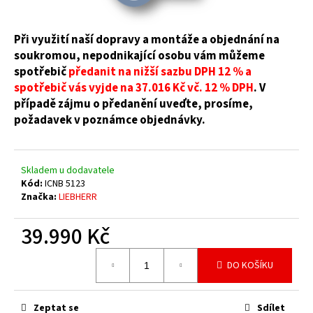
č
u
j
Při využití naší dopravy a montáže a objednání na
e
soukromou, nepodnikající osobu vám můžeme
m
spotřebič
předanit na nižší sazbu DPH 12 % a
e
spotřebič vás vyjde na 37.016 Kč vč. 12 % DPH
. V
případě zájmu o předanění uveďte, prosíme,
požadavek v poznámce objednávky.
Skladem u dodavatele
Kód:
ICNB 5123
Značka:
LIEBHERR
39.990 Kč
Měrná
DO KOŠÍKU
cena:
Zeptat se
Sdílet