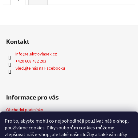
Z
á
Kontakt
p
a
info
@
elektrovlasek.cz
t
+420 608 482 203
í
Sledujte nás na Facebooku
Informace pro vás
Obchodní podmínky
Podmínky ochrany osobních údajů
Pro to, abyste mohli co nejpohodlněji používat náš e-shop,
používáme cookies. Díky souborům cookies můžeme
zlepšovat náš e-shop, ale také naše služby a také vám díky