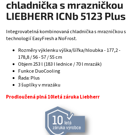
chladnička s mrazničkou
R
a
LIEBHERR ICNb 5123 Plus
j
M
í
A
t
Integrovatelná kombinovaná chladnička s mrazničkou s
?
technologií EasyFresh a NoFrost.
Rozměry výklenku výška/šířka/hloubka - 177,2 -
178,8 / 56 - 57 / 55 cm
Objem 253 l (183 l lednice / 70 l mrazák)
HLEDAT
Funkce DuoCooling
Řada: Plus
3 šuplíky v mrazáku
D
Prodloužená plná 10letá záruka Liebherr
o
p
o
r
u