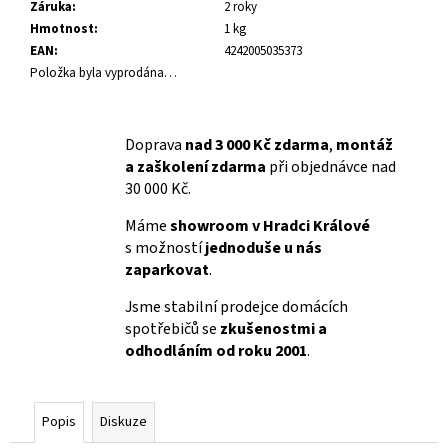
č
Záruka
:
2 roky
u
Hmotnost
:
1 kg
j
EAN
:
4242005035373
e
Položka byla vyprodána…
m
e
Doprava
nad 3 000 Kč zdarma
,
montáž
a zaškolení zdarma
při objednávce nad
30 000 Kč.
Máme
showroom v Hradci Králové
s možností
jednoduše u nás
zaparkovat
.
Jsme stabilní prodejce domácích
spotřebičů se
zkušenostmi a
odhodláním od roku 2001
.
Popis
Diskuze