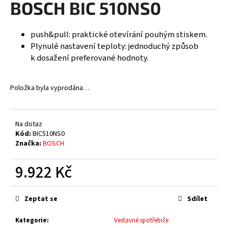
BOSCH BIC 510NS0
R
a
j
M
push&pull: praktické otevírání pouhým stiskem.
í
Plynulé nastavení teploty: jednoduchý způsob
A
t
k dosažení preferované hodnoty.
?
Položka byla vyprodána…
HLEDAT
Na dotaz
Kód:
BIC510NS0
Značka:
BOSCH
D
9.922 Kč
o
p
Měrná
cena:
o
Zeptat se
Sdílet
r
u
Kategorie
:
Vestavné spotřebiče