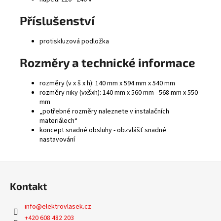
Příslušenství
protiskluzová podložka
Rozměry a technické informace
rozměry (v x š x h): 140 mm x 594 mm x 540 mm
rozměry niky (vxšxh): 140 mm x 560 mm - 568 mm x 550
mm
„potřebné rozměry naleznete v instalačních
materiálech“
koncept snadné obsluhy - obzvlášť snadné
nastavování
Z
á
Kontakt
p
a
info
@
elektrovlasek.cz
t
+420 608 482 203