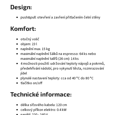
Design:
push&pull: otevření a zavření přitlačením čelní stěny
Komfort:
otočný volič
objem: 23 l
naplnění max. 15 kg
maximální naplnění šálků na espresso: 64 ks nebo
maximální naplnění talířů (26 cm): 14 ks
4 možnosti použití: udržování teploty nápojů a pokrmů,
předehřívání nádobí, pro vykynutí těsta, rozmrazování
jídel
plynulé nastavení teploty: cca od 40 °C do 80 °C
tlačítko on/off
Technické informace:
délka síťového kabelu: 120 cm
celkový příkon elektro: 0.4 kW
napětí: 220 - 240 V