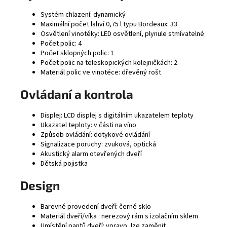
Systém chlazení: dynamický
Maximální počet lahví 0,75 l typu Bordeaux: 33
Osvětlení vinotéky: LED osvětlení, plynule stmívatelné
Počet polic: 4
Počet sklopných polic: 1
Počet polic na teleskopických kolejničkách: 2
Materiál polic ve vinotéce: dřevěný rošt
Ovládaní a kontrola
Displej: LCD displej s digitálním ukazatelem teploty
Ukazatel teploty: v části na víno
Způsob ovládání: dotykové ovládání
Signalizace poruchy: zvuková, optická
Akustický alarm otevřených dveří
Dětská pojistka
Design
Barevné provedení dveří: černé sklo
Materiál dveří/víka : nerezový rám s izolačním sklem
Umístění pantů dveří: vpravo, lze zaměnit