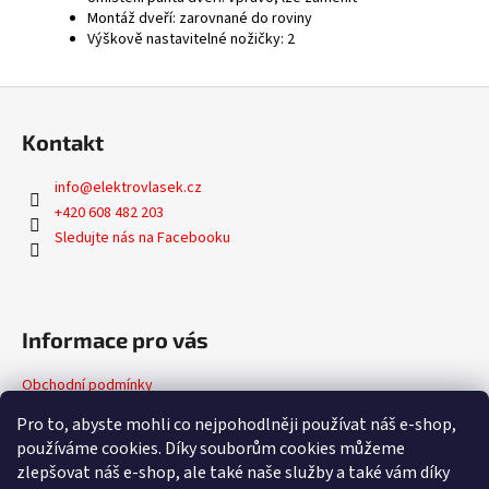
Montáž dveří: zarovnané do roviny
Výškově nastavitelné nožičky: 2
Z
á
Kontakt
p
a
info
@
elektrovlasek.cz
t
+420 608 482 203
í
Sledujte nás na Facebooku
Informace pro vás
Obchodní podmínky
Podmínky ochrany osobních údajů
Pro to, abyste mohli co nejpohodlněji používat náš e-shop,
používáme cookies. Díky souborům cookies můžeme
zlepšovat náš e-shop, ale také naše služby a také vám díky