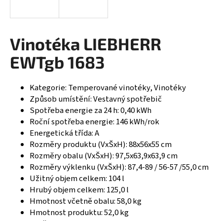
R
a
j
M
í
Vinotéka LIEBHERR
A
t
EWTgb 1683
?
Kategorie: Temperované vinotéky, Vinotéky
Způsob umístění: Vestavný spotřebič
Spotřeba energie za 24 h: 0,40 kWh
HLEDAT
Roční spotřeba energie: 146 kWh/rok
Energetická třída: A
Rozměry produktu (VxŠxH): 88x56x55 cm
Rozměry obalu (VxŠxH): 97,5x63,9x63,9 cm
D
Rozměry výklenku (VxŠxH): 87,4-89 / 56-57 /55,0 cm
o
Užitný objem celkem: 104 l
p
Hrubý objem celkem: 125,0 l
o
r
Hmotnost včetně obalu: 58,0 kg
u
Hmotnost produktu: 52,0 kg