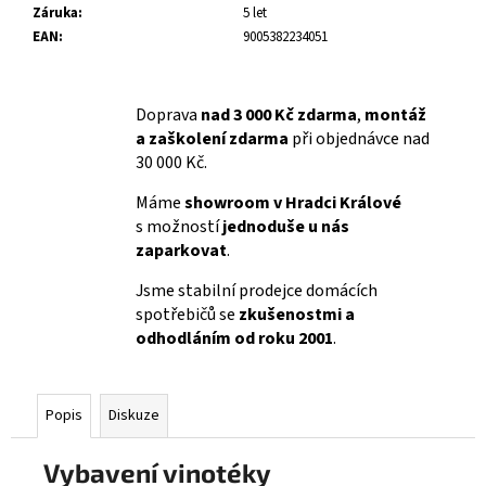
Záruka
:
5 let
EAN
:
9005382234051
Doprava
nad 3 000 Kč zdarma
,
montáž
a zaškolení zdarma
při objednávce nad
30 000 Kč.
Máme
showroom v Hradci Králové
s možností
jednoduše u nás
zaparkovat
.
Jsme stabilní prodejce domácích
spotřebičů se
zkušenostmi a
odhodláním od roku 2001
.
Popis
Diskuze
Vybavení vinotéky