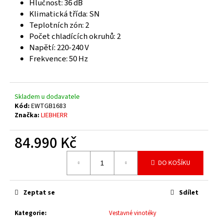
č
Hlučnost: 36 dB
u
Klimatická třída: SN
j
Teplotních zón: 2
e
Počet chladících okruhů: 2
m
Napětí: 220-240 V
e
Frekvence: 50 Hz
Skladem u dodavatele
Kód:
EWTGB1683
Značka:
LIEBHERR
84.990 Kč
Měrná
DO KOŠÍKU
cena:
Zeptat se
Sdílet
Kategorie
:
Vestavné vinotéky