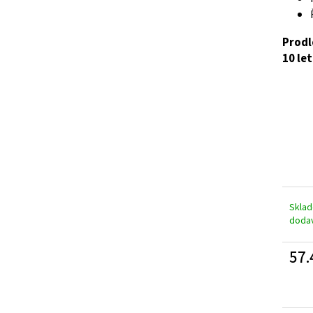
A
Prodl
10 le
R
M
A
Skla
doda
57.
Měrn
cena: