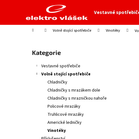
K
Přejít
na
o
Vestavné spotřebič
obsah
Zpět
Zpět
š
do
do
í
Domů
Volně stojící spotřebiče
Vinotéky
Vo
obchodu
obchodu
k
P
o
Přeskočit
Kategorie
s
kategorie
t
Vestavné spotřebiče
r
Volně stojící spotřebiče
a
Chladničky
n
Chladničky s mrazákem dole
n
Chladničky s mrazničkou nahoře
í
Policové mrazáky
p
Truhlicové mrazáky
a
Americké ledničky
n
Vinotéky
e
Příslušenství