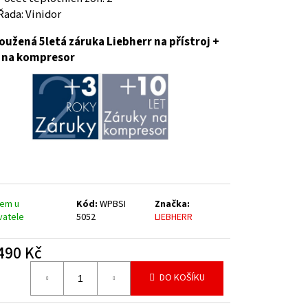
Řada: Vinidor
oužená 5letá záruka Liebherr na přístroj +
t na kompresor
dem u
Kód:
WPBSI
Značka:
vatele
5052
LIEBHERR
490 Kč
á
DO KOŠÍKU