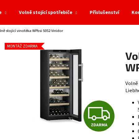
e
Volně stojící spotřebiče
Příslušenství
Ko
lně stojící vinotéka WPbsi 5052 Vinidor
Co potřebujete najít?
MONTÁŽ ZDARMA
Vo
HLEDAT
WP
Volně
Doporučujeme
Liebhe
Z
ZDARMA
D