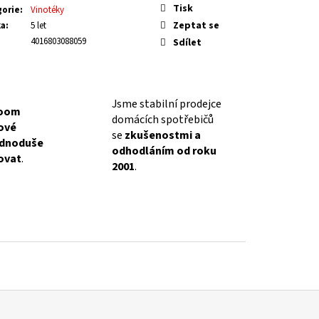
Tisk
gorie
:
Vinotéky
Zeptat se
ka
:
5 let
4016803088059
Sdílet
Jsme stabilní prodejce
oom
domácích spotřebičů
lové
se
zkušenostmi a
ednoduše
odhodláním od roku
ovat
.
2001
.