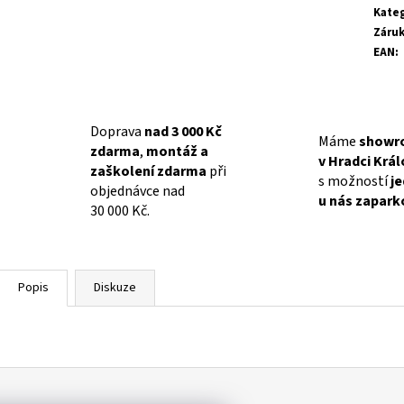
Kate
Záru
EAN
:
Doprava
nad 3 000 Kč
Máme
showr
zdarma
,
montáž a
v Hradci Krá
zaškolení zdarma
při
s možností
j
objednávce nad
u nás zapark
30 000 Kč.
Popis
Diskuze