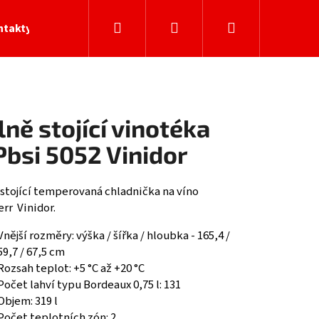
Hledat
Přihlášení
Nákupní
ntakty
košík
lně stojící vinotéka
bsi 5052 Vinidor
 stojící temperovaná chladnička na víno
rr Vinidor.
Vnější rozměry: výška / šířka / hloubka - 165,4 /
59,7 / 67,5 cm
Rozsah teplot: +5 °C až +20 °C
Počet lahví typu Bordeaux 0,75 l: 131
Objem: 319 l
Počet teplotních zón: 2