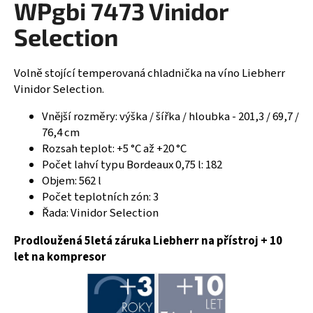
WPgbi 7473 Vinidor
R
a
Selection
j
M
í
A
t
Volně stojící temperovaná chladnička na víno Liebherr
?
Vinidor Selection.
Vnější rozměry: výška / šířka / hloubka - 201,3 / 69,7 /
76,4 cm
Rozsah teplot: +5 °C až +20 °C
HLEDAT
Počet lahví typu Bordeaux 0,75 l: 182
Objem: 562 l
Počet teplotních zón: 3
Řada: Vinidor Selection
D
o
Prodloužená 5letá záruka Liebherr na přístroj + 10
p
let na kompresor
o
r
u