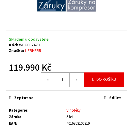
č
u
j
e
m
e
Skladem u dodavatele
Kód:
WPGBI 7473
Značka:
LIEBHERR
119.990 Kč
Měrná
DO KOŠÍKU
cena:
Zeptat se
Sdílet
Kategorie
:
Vinotéky
Záruka
:
5 let
EAN
:
4016803106319