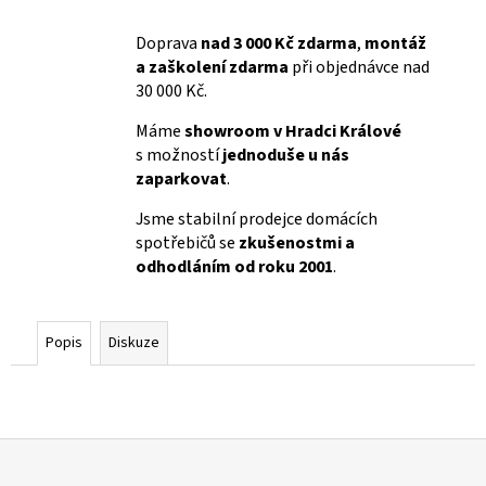
Doprava
nad 3 000 Kč zdarma
,
montáž
a zaškolení zdarma
při objednávce nad
30 000 Kč.
Máme
showroom v Hradci Králové
s možností
jednoduše u nás
zaparkovat
.
Jsme stabilní prodejce domácích
spotřebičů se
zkušenostmi a
odhodláním od roku 2001
.
Popis
Diskuze
Z
á