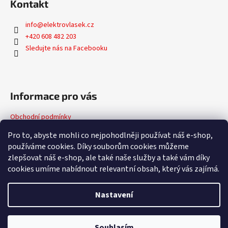
Kontakt
p
a
info
@
elektrovlasek.cz
t
+420 608 482 203
í
Sledujte nás na Facebooku
Informace pro vás
Obchodní podmínky
Podmínky ochrany osobních údajů
Pro to, abyste mohli co nejpohodlněji používat náš e-shop,
používáme cookies. Díky souborům cookies můžeme
zlepšovat náš e-shop, ale také naše služby a také vám díky
Facebook
cookies umíme nabídnout relevantní obsah, který vás zajímá.
Nastavení
Vytvořil Shoptet
Souhlasím
Copyright 2026
Značkové spotřebiče
. Všechna práva vyhrazena.