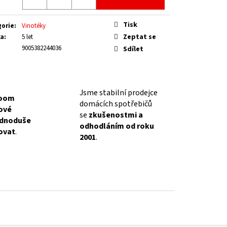
Tisk
gorie
:
Vinotéky
Zeptat se
ka
:
5 let
9005382244036
Sdílet
Jsme stabilní prodejce
oom
domácích spotřebičů
lové
se
zkušenostmi a
ednoduše
odhodláním od roku
ovat
.
2001
.