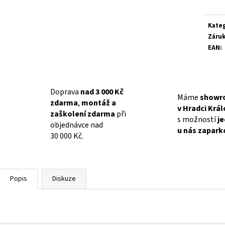
Kate
Záru
EAN
:
Doprava
nad 3 000 Kč
Máme
showr
zdarma
,
montáž a
v Hradci Krá
zaškolení zdarma
při
s možností
j
objednávce nad
u nás zapark
30 000 Kč.
Popis
Diskuze