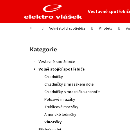
K
Přejít
na
o
Vestavné spotřebič
obsah
Zpět
Zpět
š
do
do
í
Domů
Volně stojící spotřebiče
Vinotéky
Vo
obchodu
obchodu
k
P
o
Přeskočit
Kategorie
s
kategorie
t
Vestavné spotřebiče
r
Volně stojící spotřebiče
a
Chladničky
n
Chladničky s mrazákem dole
n
Chladničky s mrazničkou nahoře
í
Policové mrazáky
p
Truhlicové mrazáky
a
Americké ledničky
n
Vinotéky
e
Příslušenství