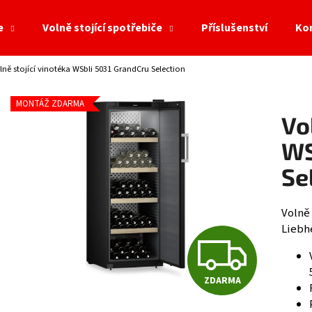
e
Volně stojící spotřebiče
Příslušenství
Ko
lně stojící vinotéka WSbli 5031 GrandCru Selection
Co potřebujete najít?
MONTÁŽ ZDARMA
Vo
HLEDAT
WS
Se
Doporučujeme
Volně
Liebhe
Z
ZDARMA
D