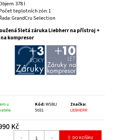
Objem: 378 l
Počet teplotních zón: 1
Řada: GrandCru Selection
oužená 5letá záruka Liebherr na přístroj +
t na kompresor
dem u
Kód:
WSBLI
Značka:
vatele
5031
LIEBHERR
990 Kč
á
DO KOŠÍKU