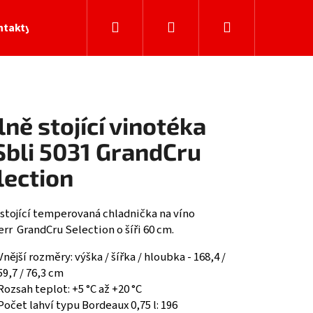
Hledat
Přihlášení
Nákupní
ntakty
košík
lně stojící vinotéka
bli 5031 GrandCru
lection
 stojící temperovaná chladnička na víno
rr GrandCru Selection o šíři 60 cm.
Vnější rozměry: výška / šířka / hloubka - 168,4 /
59,7 / 76,3 cm
Rozsah teplot: +5 °C až +20 °C
Počet lahví typu Bordeaux 0,75 l: 196