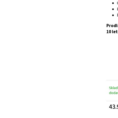
A
Prodl
R
10 le
M
A
Skla
doda
43.
Měrn
cena: